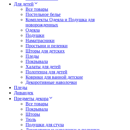
Для детей
Все товары
Постельное белье
Комплекты Одеяла и Подушка для
новорожденных
Одеяла
Подушки
Наматрасники
Простыни и пеленки
Шторы для детских
Пледы
Покрывала
Халаты для детей
Полотенца для детей
Коврики для ванной детские
Декоротивные наволочки
Пледы
Дивандек
Предметы декора
Все товары
Покрывала
Шторы
Тюль
Подушки для стула
Декоративные наволочки и подушки