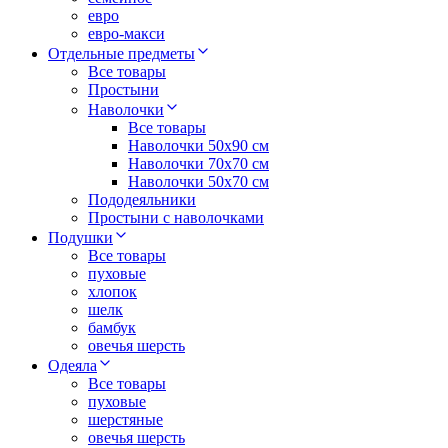
евро
евро-макси
Отдельные предметы
Все товары
Простыни
Наволочки
Все товары
Наволочки 50x90 см
Наволочки 70x70 cм
Наволочки 50х70 см
Пододеяльники
Простыни с наволочками
Подушки
Все товары
пуховые
хлопок
шелк
бамбук
овечья шерсть
Одеяла
Все товары
пуховые
шерстяные
овечья шерсть