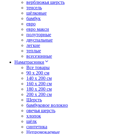
верблюжья шерсть
тенсель
шёлковые
бамбук
евро
евро макси
полуторные
двуспальные
легкие
теплые
всесезонные
Наматрасники
Все товары
90 x 200 см
140 x 200 см
160 x 200 см
180 x 200 см
200 x 200 см
Шерсть
бамбуковое волокно
овечья шерсть
хлопок
шёлк
синтетика
Непромокаемые