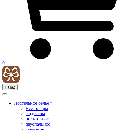
0
Назад
Постельное белье
Все товары
с одеялом
полуторное
двуспальное
семейное