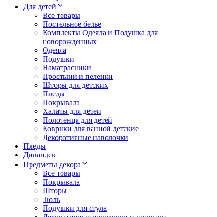
Для детей
Все товары
Постельное белье
Комплекты Одеяла и Подушка для
новорожденных
Одеяла
Подушки
Наматрасники
Простыни и пеленки
Шторы для детских
Пледы
Покрывала
Халаты для детей
Полотенца для детей
Коврики для ванной детские
Декоротивные наволочки
Пледы
Дивандек
Предметы декора
Все товары
Покрывала
Шторы
Тюль
Подушки для стула
Декоративные наволочки и подушки