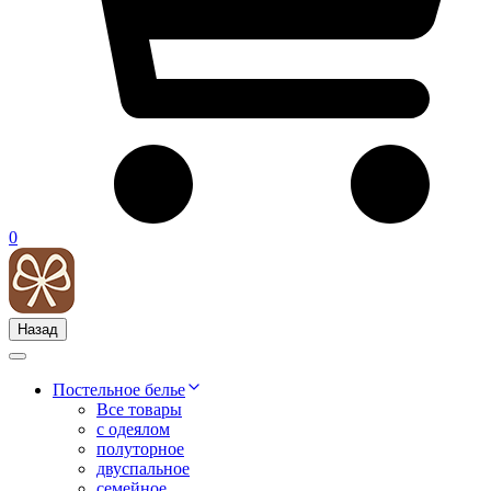
0
Назад
Постельное белье
Все товары
с одеялом
полуторное
двуспальное
семейное