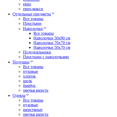
евро
евро-макси
Отдельные предметы
Все товары
Простыни
Наволочки
Все товары
Наволочки 50x90 см
Наволочки 70x70 cм
Наволочки 50х70 см
Пододеяльники
Простыни с наволочками
Подушки
Все товары
пуховые
хлопок
шелк
бамбук
овечья шерсть
Одеяла
Все товары
пуховые
шерстяные
овечья шерсть