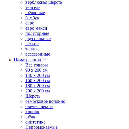
верблюжья шерсть
тенсель
шёлковые
бамбук
евро
евро макси
полуторные
двуспальные
легкие
теплые
всесезонные
Наматрасники
Все товары
90 x 200 см
140 x 200 см
160 x 200 см
180 x 200 см
200 x 200 см
Шерсть
бамбуковое волокно
овечья шерсть
хлопок
шёлк
синтетика
Непромокаемые