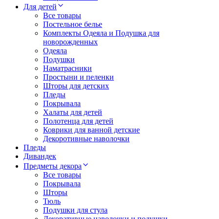
Для детей
Все товары
Постельное белье
Комплекты Одеяла и Подушка для
новорожденных
Одеяла
Подушки
Наматрасники
Простыни и пеленки
Шторы для детских
Пледы
Покрывала
Халаты для детей
Полотенца для детей
Коврики для ванной детские
Декоротивные наволочки
Пледы
Дивандек
Предметы декора
Все товары
Покрывала
Шторы
Тюль
Подушки для стула
Декоративные наволочки и подушки