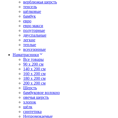
верблюжья шерсть
тенсель
шёлковые
бамбук
евро
евро макси
полуторные
двуспальные
легкие
теплые
всесезонные
Наматрасники
Все товары
90 x 200 см
140 x 200 см
160 x 200 см
180 x 200 см
200 x 200 см
Шерсть
бамбуковое волокно
овечья шерсть
хлопок
шёлк
синтетика
Непромокаемые