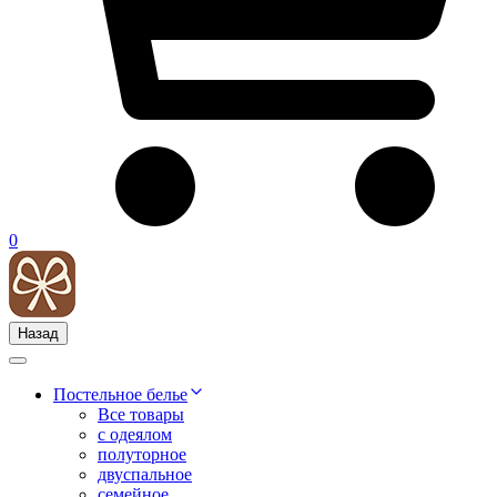
0
Назад
Постельное белье
Все товары
с одеялом
полуторное
двуспальное
семейное