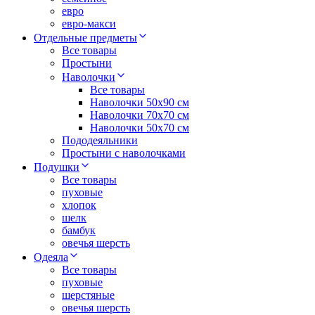
евро
евро-макси
Отдельные предметы
Все товары
Простыни
Наволочки
Все товары
Наволочки 50x90 см
Наволочки 70x70 cм
Наволочки 50х70 см
Пододеяльники
Простыни с наволочками
Подушки
Все товары
пуховые
хлопок
шелк
бамбук
овечья шерсть
Одеяла
Все товары
пуховые
шерстяные
овечья шерсть