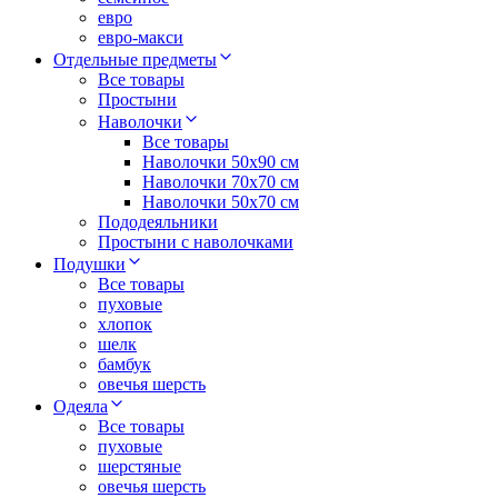
евро
евро-макси
Отдельные предметы
Все товары
Простыни
Наволочки
Все товары
Наволочки 50x90 см
Наволочки 70x70 cм
Наволочки 50х70 см
Пододеяльники
Простыни с наволочками
Подушки
Все товары
пуховые
хлопок
шелк
бамбук
овечья шерсть
Одеяла
Все товары
пуховые
шерстяные
овечья шерсть