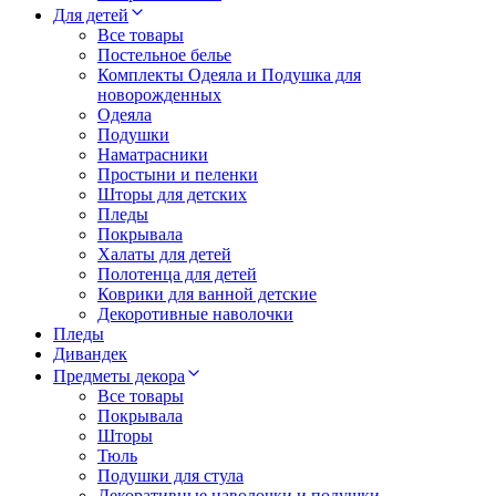
Для детей
Все товары
Постельное белье
Комплекты Одеяла и Подушка для
новорожденных
Одеяла
Подушки
Наматрасники
Простыни и пеленки
Шторы для детских
Пледы
Покрывала
Халаты для детей
Полотенца для детей
Коврики для ванной детские
Декоротивные наволочки
Пледы
Дивандек
Предметы декора
Все товары
Покрывала
Шторы
Тюль
Подушки для стула
Декоративные наволочки и подушки