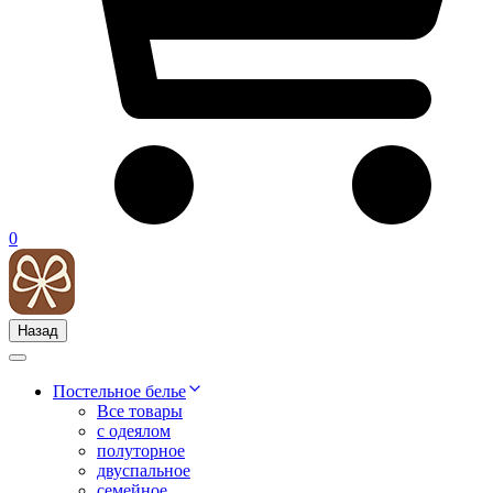
0
Назад
Постельное белье
Все товары
с одеялом
полуторное
двуспальное
семейное