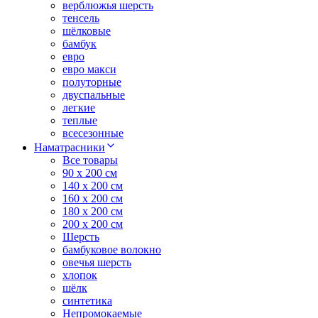
верблюжья шерсть
тенсель
шёлковые
бамбук
евро
евро макси
полуторные
двуспальные
легкие
теплые
всесезонные
Наматрасники
Все товары
90 x 200 см
140 x 200 см
160 x 200 см
180 x 200 см
200 x 200 см
Шерсть
бамбуковое волокно
овечья шерсть
хлопок
шёлк
синтетика
Непромокаемые