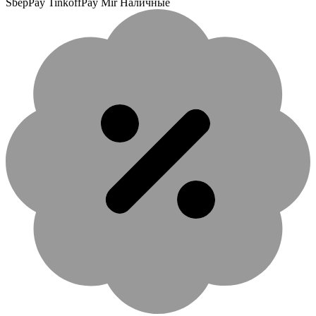
SbepPay TinkoffPay Mir Наличные