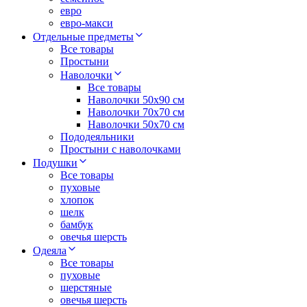
евро
евро-макси
Отдельные предметы
Все товары
Простыни
Наволочки
Все товары
Наволочки 50x90 см
Наволочки 70x70 cм
Наволочки 50х70 см
Пододеяльники
Простыни с наволочками
Подушки
Все товары
пуховые
хлопок
шелк
бамбук
овечья шерсть
Одеяла
Все товары
пуховые
шерстяные
овечья шерсть