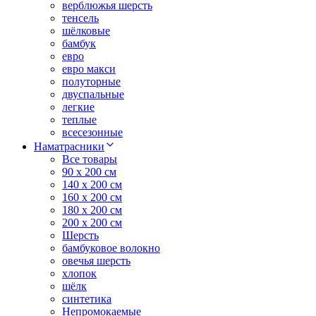
верблюжья шерсть
тенсель
шёлковые
бамбук
евро
евро макси
полуторные
двуспальные
легкие
теплые
всесезонные
Наматрасники
Все товары
90 x 200 см
140 x 200 см
160 x 200 см
180 x 200 см
200 x 200 см
Шерсть
бамбуковое волокно
овечья шерсть
хлопок
шёлк
синтетика
Непромокаемые