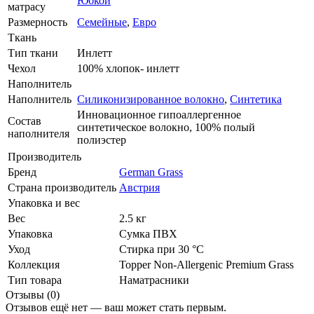
Юбкой
матрасу
Размерность
Семейные
,
Евро
Ткань
Тип ткани
Инлетт
Чехол
100% хлопок- инлетт
Наполнитель
Наполнитель
Силиконизированное волокно
,
Синтетика
Инновационное гипоаллергенное
Состав
синтетическое волокно, 100% полый
наполнителя
полиэстер
Производитель
Бренд
German Grass
Страна производитель
Австрия
Упаковка и вес
Вес
2.5 кг
Упаковка
Сумка ПВХ
Уход
Стирка при 30 °С
Коллекция
Topper Non-Allergenic Premium Grass
Тип товара
Наматрасники
Отзывы (0)
Отзывов ещё нет — ваш может стать первым.