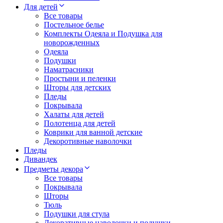
Для детей
Все товары
Постельное белье
Комплекты Одеяла и Подушка для
новорожденных
Одеяла
Подушки
Наматрасники
Простыни и пеленки
Шторы для детских
Пледы
Покрывала
Халаты для детей
Полотенца для детей
Коврики для ванной детские
Декоротивные наволочки
Пледы
Дивандек
Предметы декора
Все товары
Покрывала
Шторы
Тюль
Подушки для стула
Декоративные наволочки и подушки