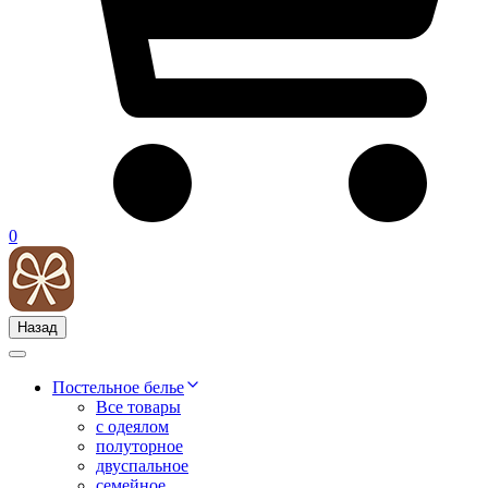
0
Назад
Постельное белье
Все товары
с одеялом
полуторное
двуспальное
семейное