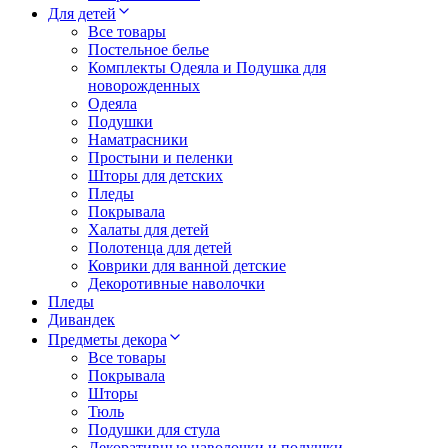
Для детей
Все товары
Постельное белье
Комплекты Одеяла и Подушка для
новорожденных
Одеяла
Подушки
Наматрасники
Простыни и пеленки
Шторы для детских
Пледы
Покрывала
Халаты для детей
Полотенца для детей
Коврики для ванной детские
Декоротивные наволочки
Пледы
Дивандек
Предметы декора
Все товары
Покрывала
Шторы
Тюль
Подушки для стула
Декоративные наволочки и подушки