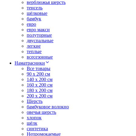
верблюжья шерсть
тенсель
шёлковые
бамбук
евро
евро макси
полуторные
двуспальные
легкие
теплые
всесезонные
Наматрасники
Все товары
90 x 200 см
140 x 200 см
160 x 200 см
180 x 200 см
200 x 200 см
Шерсть
бамбуковое волокно
овечья шерсть
хлопок
шёлк
синтетика
Непромокаемые