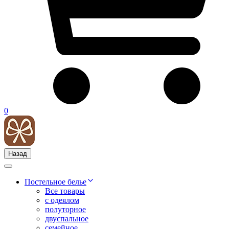
0
Назад
Постельное белье
Все товары
с одеялом
полуторное
двуспальное
семейное