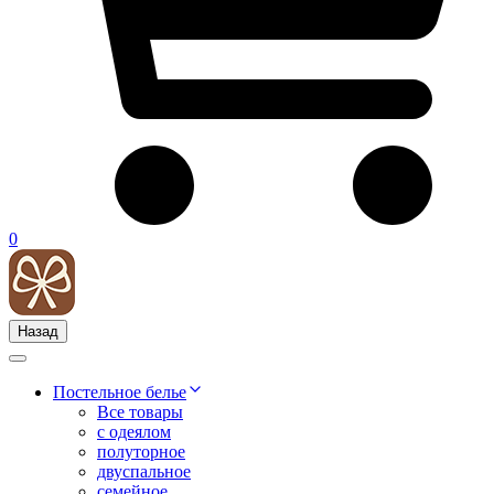
0
Назад
Постельное белье
Все товары
с одеялом
полуторное
двуспальное
семейное