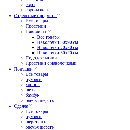
евро
евро-макси
Отдельные предметы
Все товары
Простыни
Наволочки
Все товары
Наволочки 50x90 см
Наволочки 70x70 cм
Наволочки 50х70 см
Пододеяльники
Простыни с наволочками
Подушки
Все товары
пуховые
хлопок
шелк
бамбук
овечья шерсть
Одеяла
Все товары
пуховые
шерстяные
овечья шерсть