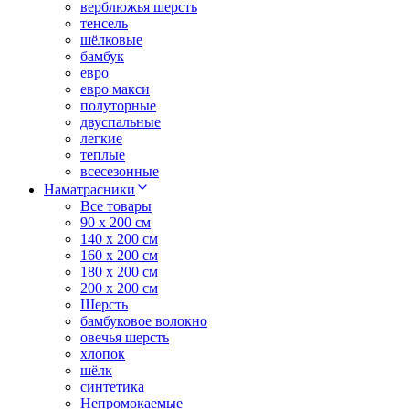
верблюжья шерсть
тенсель
шёлковые
бамбук
евро
евро макси
полуторные
двуспальные
легкие
теплые
всесезонные
Наматрасники
Все товары
90 x 200 см
140 x 200 см
160 x 200 см
180 x 200 см
200 x 200 см
Шерсть
бамбуковое волокно
овечья шерсть
хлопок
шёлк
синтетика
Непромокаемые