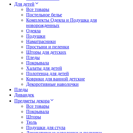
Для детей
Все товары
Постельное белье
Комплекты Одеяла и Подушка для
новорожденных
Одеяла
Подушки
Наматрасники
Простыни и пеленки
Шторы для детских
Пледы
Покрывала
Халаты для детей
Полотенца для детей
Коврики для ванной детские
Декоротивные наволочки
Пледы
Дивандек
Предметы декора
Все товары
Покрывала
Шторы
Тюль
Подушки для стула
Декоративные наволочки и подушки