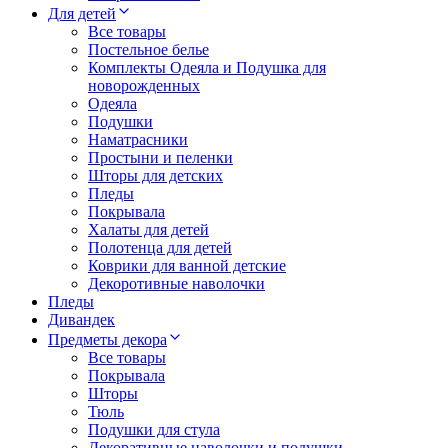
Для детей
Все товары
Постельное белье
Комплекты Одеяла и Подушка для
новорожденных
Одеяла
Подушки
Наматрасники
Простыни и пеленки
Шторы для детских
Пледы
Покрывала
Халаты для детей
Полотенца для детей
Коврики для ванной детские
Декоротивные наволочки
Пледы
Дивандек
Предметы декора
Все товары
Покрывала
Шторы
Тюль
Подушки для стула
Декоративные наволочки и подушки