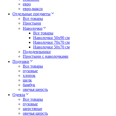
евро
евро-макси
Отдельные предметы
Все товары
Простыни
Наволочки
Все товары
Наволочки 50x90 см
Наволочки 70x70 cм
Наволочки 50х70 см
Пододеяльники
Простыни с наволочками
Подушки
Все товары
пуховые
хлопок
шелк
бамбук
овечья шерсть
Одеяла
Все товары
пуховые
шерстяные
овечья шерсть