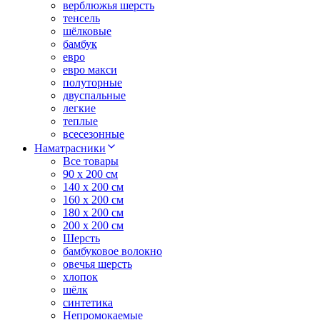
верблюжья шерсть
тенсель
шёлковые
бамбук
евро
евро макси
полуторные
двуспальные
легкие
теплые
всесезонные
Наматрасники
Все товары
90 x 200 см
140 x 200 см
160 x 200 см
180 x 200 см
200 x 200 см
Шерсть
бамбуковое волокно
овечья шерсть
хлопок
шёлк
синтетика
Непромокаемые