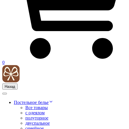
0
Назад
Постельное белье
Все товары
с одеялом
полуторное
двуспальное
семейное