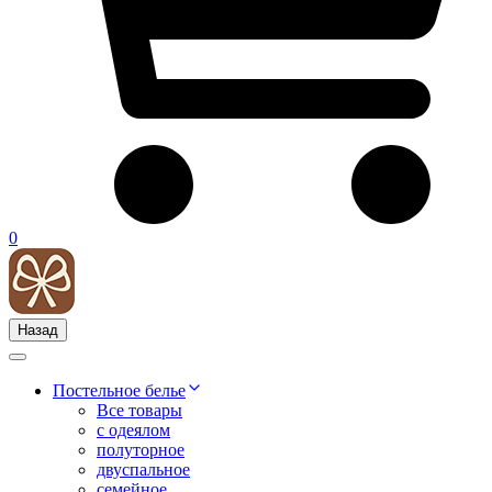
0
Назад
Постельное белье
Все товары
с одеялом
полуторное
двуспальное
семейное