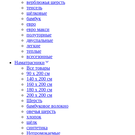
верблюжья шерсть
тенсель
шёлковые
бамбук
евро
евро макси
полуторные
двуспальные
легкие
теплые
всесезонные
Наматрасники
Все товары
90 x 200 см
140 x 200 см
160 x 200 см
180 x 200 см
200 x 200 см
Шерсть
бамбуковое волокно
овечья шерсть
хлопок
шёлк
синтетика
Непромокаемые