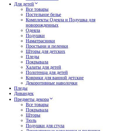
Для детей
Все товары
Постельное белье
Комплекты Одеяла и Подушка для
новорожденных
Одеяла
Подушки
Наматрасники
Простыни и пеленки
Шторы для детских
Пледы
Покрывала
Халаты для детей
Полотенца для детей
Коврики для ванной детские
Декоротивные наволочки
Пледы
Дивандек
Предметы декора
Все товары
Покрывала
Шторы
Тюль
Подушки для стула
Декоративные наволочки и подушки