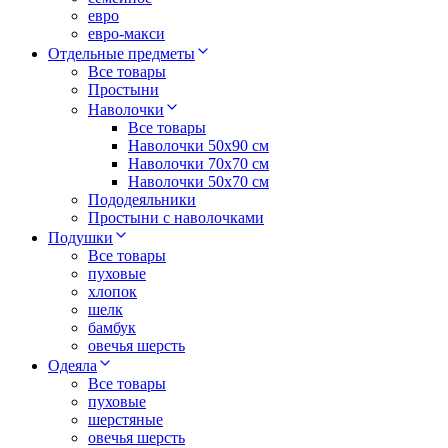
евро
евро-макси
Отдельные предметы
Все товары
Простыни
Наволочки
Все товары
Наволочки 50x90 см
Наволочки 70x70 cм
Наволочки 50х70 см
Пододеяльники
Простыни с наволочками
Подушки
Все товары
пуховые
хлопок
шелк
бамбук
овечья шерсть
Одеяла
Все товары
пуховые
шерстяные
овечья шерсть