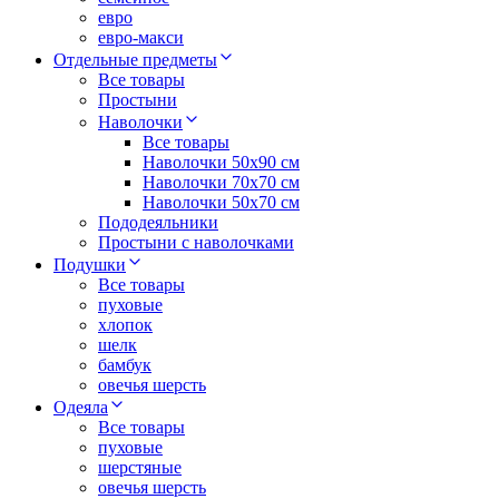
евро
евро-макси
Отдельные предметы
Все товары
Простыни
Наволочки
Все товары
Наволочки 50x90 см
Наволочки 70x70 cм
Наволочки 50х70 см
Пододеяльники
Простыни с наволочками
Подушки
Все товары
пуховые
хлопок
шелк
бамбук
овечья шерсть
Одеяла
Все товары
пуховые
шерстяные
овечья шерсть