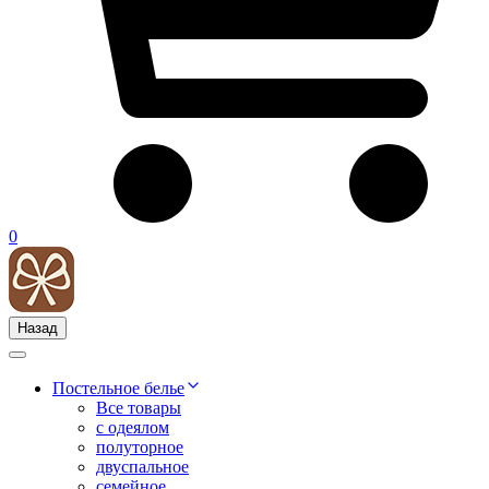
0
Назад
Постельное белье
Все товары
с одеялом
полуторное
двуспальное
семейное