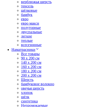
верблюжья шерсть
тенсель
шёлковые
бамбук
евро
евро макси
полуторные
двуспальные
легкие
теплые
всесезонные
Наматрасники
Все товары
90 x 200 см
140 x 200 см
160 x 200 см
180 x 200 см
200 x 200 см
Шерсть
бамбуковое волокно
овечья шерсть
хлопок
шёлк
синтетика
Непромокаемые