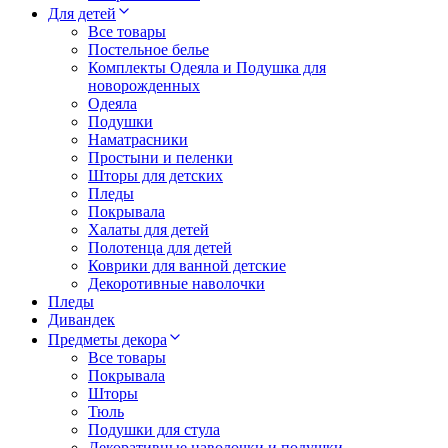
Для детей
Все товары
Постельное белье
Комплекты Одеяла и Подушка для
новорожденных
Одеяла
Подушки
Наматрасники
Простыни и пеленки
Шторы для детских
Пледы
Покрывала
Халаты для детей
Полотенца для детей
Коврики для ванной детские
Декоротивные наволочки
Пледы
Дивандек
Предметы декора
Все товары
Покрывала
Шторы
Тюль
Подушки для стула
Декоративные наволочки и подушки