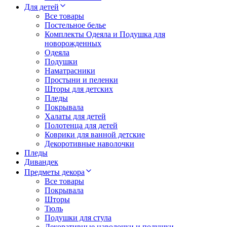
Для детей
Все товары
Постельное белье
Комплекты Одеяла и Подушка для
новорожденных
Одеяла
Подушки
Наматрасники
Простыни и пеленки
Шторы для детских
Пледы
Покрывала
Халаты для детей
Полотенца для детей
Коврики для ванной детские
Декоротивные наволочки
Пледы
Дивандек
Предметы декора
Все товары
Покрывала
Шторы
Тюль
Подушки для стула
Декоративные наволочки и подушки