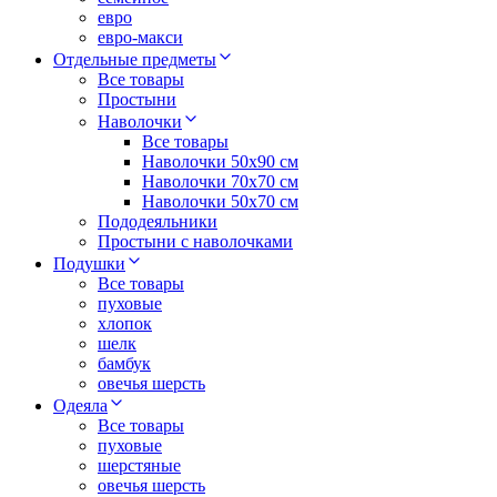
евро
евро-макси
Отдельные предметы
Все товары
Простыни
Наволочки
Все товары
Наволочки 50x90 см
Наволочки 70x70 cм
Наволочки 50х70 см
Пододеяльники
Простыни с наволочками
Подушки
Все товары
пуховые
хлопок
шелк
бамбук
овечья шерсть
Одеяла
Все товары
пуховые
шерстяные
овечья шерсть