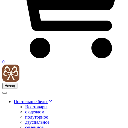
0
Назад
Постельное белье
Все товары
с одеялом
полуторное
двуспальное
семейное