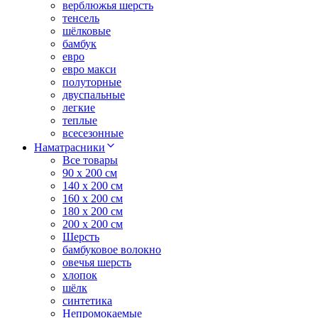
верблюжья шерсть
тенсель
шёлковые
бамбук
евро
евро макси
полуторные
двуспальные
легкие
теплые
всесезонные
Наматрасники
Все товары
90 x 200 см
140 x 200 см
160 x 200 см
180 x 200 см
200 x 200 см
Шерсть
бамбуковое волокно
овечья шерсть
хлопок
шёлк
синтетика
Непромокаемые