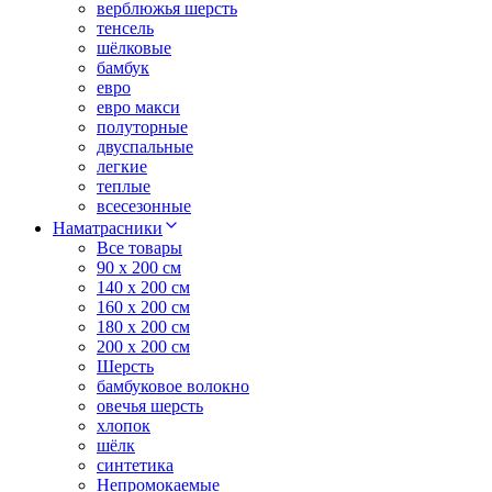
верблюжья шерсть
тенсель
шёлковые
бамбук
евро
евро макси
полуторные
двуспальные
легкие
теплые
всесезонные
Наматрасники
Все товары
90 x 200 см
140 x 200 см
160 x 200 см
180 x 200 см
200 x 200 см
Шерсть
бамбуковое волокно
овечья шерсть
хлопок
шёлк
синтетика
Непромокаемые