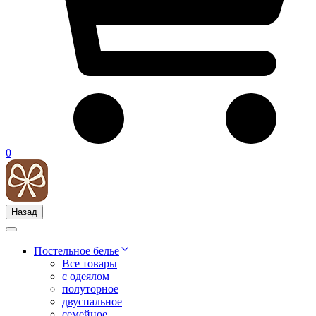
0
Назад
Постельное белье
Все товары
с одеялом
полуторное
двуспальное
семейное