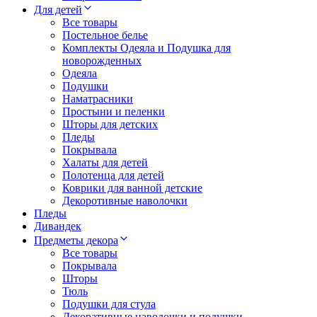
Для детей
Все товары
Постельное белье
Комплекты Одеяла и Подушка для
новорожденных
Одеяла
Подушки
Наматрасники
Простыни и пеленки
Шторы для детских
Пледы
Покрывала
Халаты для детей
Полотенца для детей
Коврики для ванной детские
Декоротивные наволочки
Пледы
Дивандек
Предметы декора
Все товары
Покрывала
Шторы
Тюль
Подушки для стула
Декоративные наволочки и подушки