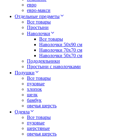
евро
евро-макси
Отдельные предметы
Все товары
Простыни
Наволочки
Все товары
Наволочки 50x90 см
Наволочки 70x70 cм
Наволочки 50х70 см
Пододеяльники
Простыни с наволочками
Подушки
Все товары
пуховые
хлопок
шелк
бамбук
овечья шерсть
Одеяла
Все товары
пуховые
шерстяные
овечья шерсть