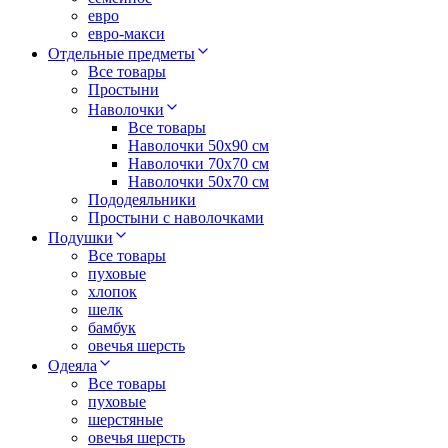
евро
евро-макси
Отдельные предметы
Все товары
Простыни
Наволочки
Все товары
Наволочки 50x90 см
Наволочки 70x70 cм
Наволочки 50х70 см
Пододеяльники
Простыни с наволочками
Подушки
Все товары
пуховые
хлопок
шелк
бамбук
овечья шерсть
Одеяла
Все товары
пуховые
шерстяные
овечья шерсть