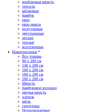
верблюжья шерсть
тенсель
шёлковые
бамбук
евро
евро макси
полуторные
двуспальные
легкие
теплые
всесезонные
Наматрасники
Все товары
90 x 200 см
140 x 200 см
160 x 200 см
180 x 200 см
200 x 200 см
Шерсть
бамбуковое волокно
овечья шерсть
хлопок
шёлк
синтетика
Непромокаемые