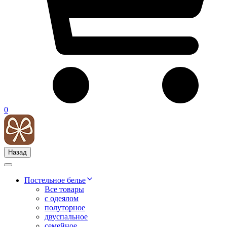
0
Назад
Постельное белье
Все товары
с одеялом
полуторное
двуспальное
семейное