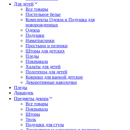
Для детей
Все товары
Постельное белье
Комплекты Одеяла и Подушка для
новорожденных
Одеяла
Подушки
Наматрасники
Простыни и пеленки
Шторы для детских
Пледы
Покрывала
Халаты для детей
Полотенца для детей
Коврики для ванной детские
Декоротивные наволочки
Пледы
Дивандек
Предметы декора
Все товары
Покрывала
Шторы
Тюль
Подушки для стула
Декоративные наволочки и подушки