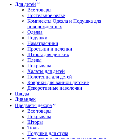
Для детей
Все товары
Постельное белье
Комплекты Одеяла и Подушка для
новорожденных
Одеяла
Подушки
Наматрасники
Простыни и пеленки
Шторы для детских
Пледы
Покрывала
Халаты для детей
Полотенца для детей
Коврики для ванной детские
Декоротивные наволочки
Пледы
Дивандек
Предметы декора
Все товары
Покрывала
Шторы
Тюль
Подушки для стула
Декоративные наволочки и подушки