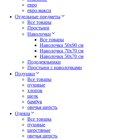
евро
евро-макси
Отдельные предметы
Все товары
Простыни
Наволочки
Все товары
Наволочки 50x90 см
Наволочки 70x70 cм
Наволочки 50х70 см
Пододеяльники
Простыни с наволочками
Подушки
Все товары
пуховые
хлопок
шелк
бамбук
овечья шерсть
Одеяла
Все товары
пуховые
шерстяные
овечья шерсть