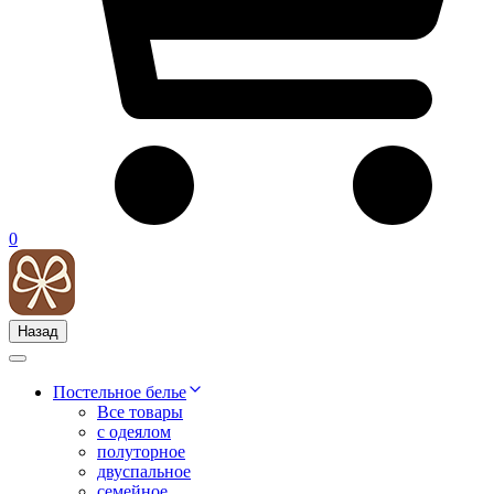
0
Назад
Постельное белье
Все товары
с одеялом
полуторное
двуспальное
семейное