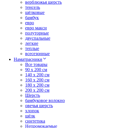
верблюжья шерсть
тенсель
шёлковые
бамбук
евро
евро макси
полуторные
двуспальные
легкие
теплые
всесезонные
Наматрасники
Все товары
90 x 200 см
140 x 200 см
160 x 200 см
180 x 200 см
200 x 200 см
Шерсть
бамбуковое волокно
овечья шерсть
хлопок
шёлк
синтетика
Непромокаемые