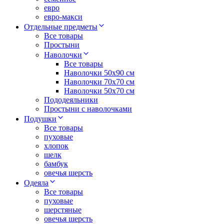
евро
евро-макси
Отдельные предметы
Все товары
Простыни
Наволочки
Все товары
Наволочки 50x90 см
Наволочки 70x70 cм
Наволочки 50х70 см
Пододеяльники
Простыни с наволочками
Подушки
Все товары
пуховые
хлопок
шелк
бамбук
овечья шерсть
Одеяла
Все товары
пуховые
шерстяные
овечья шерсть