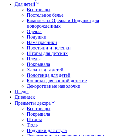
Для детей
Все товары
Постельное белье
Комплекты Одеяла и Подушка для
новорожденных
Одеяла
Подушки
Наматрасники
Простыни и пеленки
Шторы для детских
Пледы
Покрывала
Халаты для детей
Полотенца для детей
Коврики для ванной детские
Декоротивные наволочки
Пледы
Дивандек
Предметы декора
Все товары
Покрывала
Шторы
Тюль
Подушки для стула
Декоративные наволочки и подушки