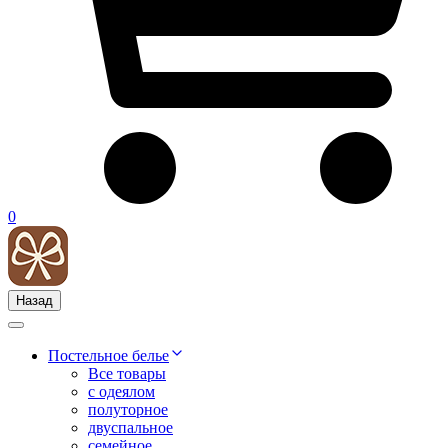
0
Назад
Постельное белье
Все товары
с одеялом
полуторное
двуспальное
семейное