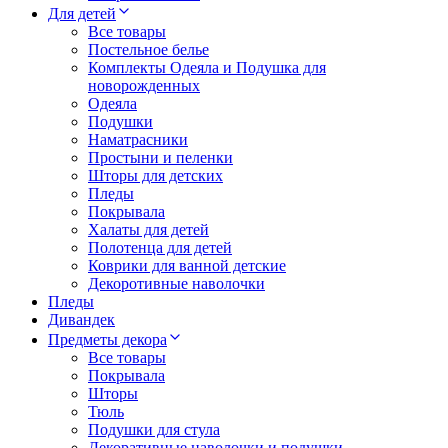
Для детей
Все товары
Постельное белье
Комплекты Одеяла и Подушка для
новорожденных
Одеяла
Подушки
Наматрасники
Простыни и пеленки
Шторы для детских
Пледы
Покрывала
Халаты для детей
Полотенца для детей
Коврики для ванной детские
Декоротивные наволочки
Пледы
Дивандек
Предметы декора
Все товары
Покрывала
Шторы
Тюль
Подушки для стула
Декоративные наволочки и подушки