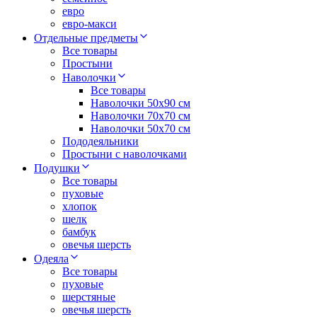
евро
евро-макси
Отдельные предметы
Все товары
Простыни
Наволочки
Все товары
Наволочки 50x90 см
Наволочки 70x70 cм
Наволочки 50х70 см
Пододеяльники
Простыни с наволочками
Подушки
Все товары
пуховые
хлопок
шелк
бамбук
овечья шерсть
Одеяла
Все товары
пуховые
шерстяные
овечья шерсть