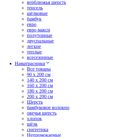
верблюжья шерсть
тенсель
шёлковые
бамбук
евро
евро макси
полуторные
двуспальные
легкие
теплые
всесезонные
Наматрасники
Все товары
90 x 200 см
140 x 200 см
160 x 200 см
180 x 200 см
200 x 200 см
Шерсть
бамбуковое волокно
овечья шерсть
хлопок
шёлк
синтетика
Непромокаемые