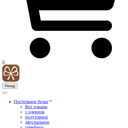
0
Назад
Постельное белье
Все товары
с одеялом
полуторное
двуспальное
семейное