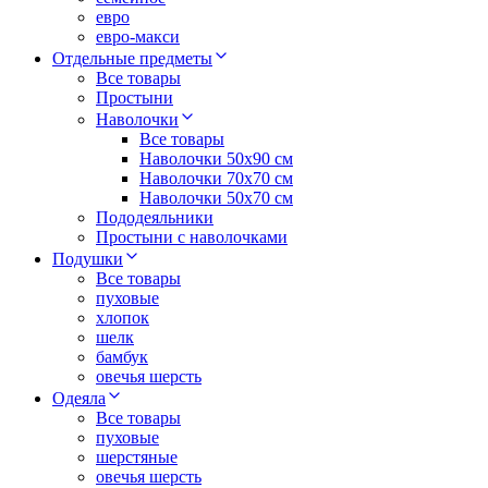
евро
евро-макси
Отдельные предметы
Все товары
Простыни
Наволочки
Все товары
Наволочки 50x90 см
Наволочки 70x70 cм
Наволочки 50х70 см
Пододеяльники
Простыни с наволочками
Подушки
Все товары
пуховые
хлопок
шелк
бамбук
овечья шерсть
Одеяла
Все товары
пуховые
шерстяные
овечья шерсть