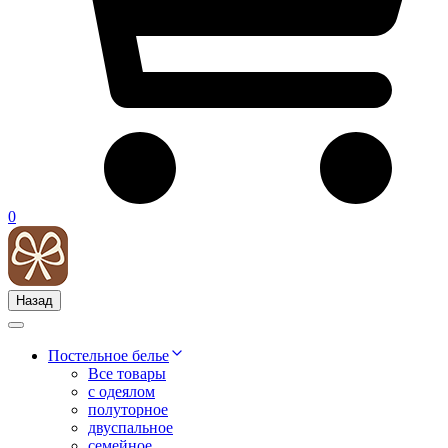
0
Назад
Постельное белье
Все товары
с одеялом
полуторное
двуспальное
семейное