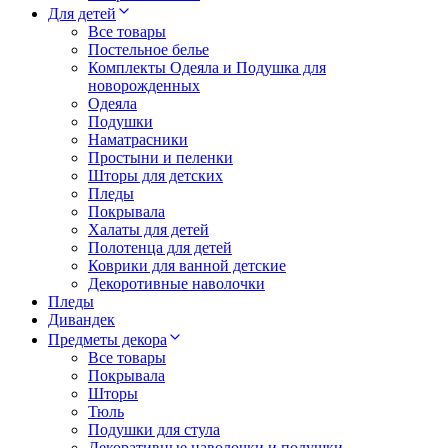
Для детей
Все товары
Постельное белье
Комплекты Одеяла и Подушка для
новорожденных
Одеяла
Подушки
Наматрасники
Простыни и пеленки
Шторы для детских
Пледы
Покрывала
Халаты для детей
Полотенца для детей
Коврики для ванной детские
Декоротивные наволочки
Пледы
Дивандек
Предметы декора
Все товары
Покрывала
Шторы
Тюль
Подушки для стула
Декоративные наволочки и подушки