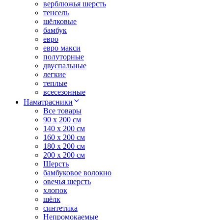
верблюжья шерсть
тенсель
шёлковые
бамбук
евро
евро макси
полуторные
двуспальные
легкие
теплые
всесезонные
Наматрасники
Все товары
90 x 200 см
140 x 200 см
160 x 200 см
180 x 200 см
200 x 200 см
Шерсть
бамбуковое волокно
овечья шерсть
хлопок
шёлк
синтетика
Непромокаемые