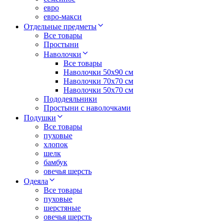
евро
евро-макси
Отдельные предметы
Все товары
Простыни
Наволочки
Все товары
Наволочки 50x90 см
Наволочки 70x70 cм
Наволочки 50х70 см
Пододеяльники
Простыни с наволочками
Подушки
Все товары
пуховые
хлопок
шелк
бамбук
овечья шерсть
Одеяла
Все товары
пуховые
шерстяные
овечья шерсть