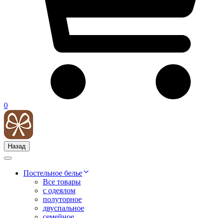
0
Назад
Постельное белье
Все товары
с одеялом
полуторное
двуспальное
семейное