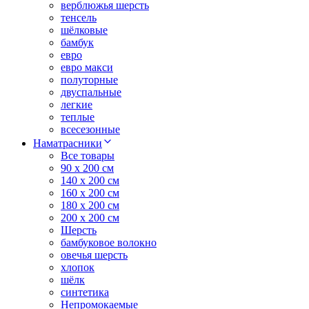
верблюжья шерсть
тенсель
шёлковые
бамбук
евро
евро макси
полуторные
двуспальные
легкие
теплые
всесезонные
Наматрасники
Все товары
90 x 200 см
140 x 200 см
160 x 200 см
180 x 200 см
200 x 200 см
Шерсть
бамбуковое волокно
овечья шерсть
хлопок
шёлк
синтетика
Непромокаемые