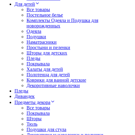
Для детей
Все товары
Постельное белье
Комплекты Одеяла и Подушка для
новорожденных
Одеяла
Подушки
Наматрасники
Простыни и пеленки
Шторы для детских
Пледы
Покрывала
Халаты для детей
Полотенца для детей
Коврики для ванной детские
Декоротивные наволочки
Пледы
Дивандек
Предметы декора
Все товары
Покрывала
Шторы
Тюль
Подушки для стула
Декоративные наволочки и подушки