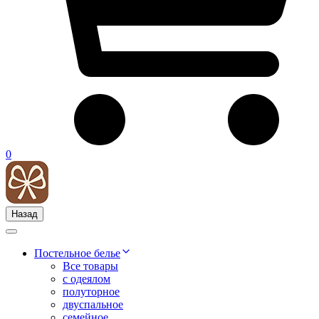
0
Назад
Постельное белье
Все товары
с одеялом
полуторное
двуспальное
семейное