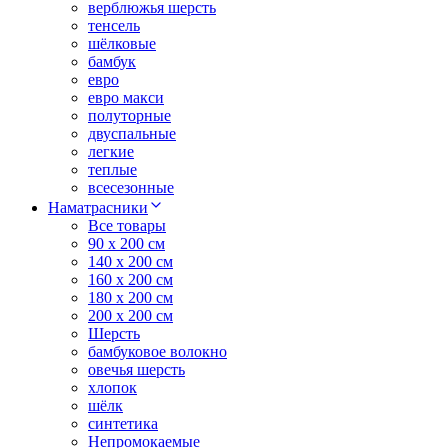
верблюжья шерсть
тенсель
шёлковые
бамбук
евро
евро макси
полуторные
двуспальные
легкие
теплые
всесезонные
Наматрасники
Все товары
90 x 200 см
140 x 200 см
160 x 200 см
180 x 200 см
200 x 200 см
Шерсть
бамбуковое волокно
овечья шерсть
хлопок
шёлк
синтетика
Непромокаемые