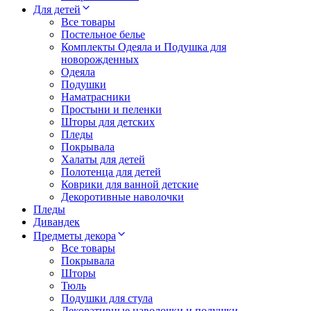
Для детей
Все товары
Постельное белье
Комплекты Одеяла и Подушка для
новорожденных
Одеяла
Подушки
Наматрасники
Простыни и пеленки
Шторы для детских
Пледы
Покрывала
Халаты для детей
Полотенца для детей
Коврики для ванной детские
Декоротивные наволочки
Пледы
Дивандек
Предметы декора
Все товары
Покрывала
Шторы
Тюль
Подушки для стула
Декоративные наволочки и подушки