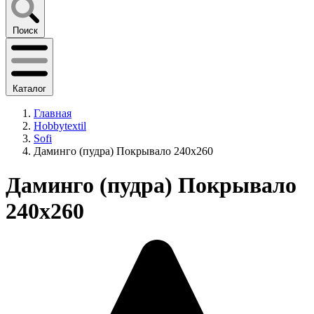
Поиск
Каталог
Главная
Hobbytextil
Sofi
Даминго (пудра) Покрывало 240х260
Даминго (пудра) Покрывало
240х260