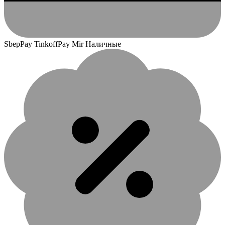
SbepPay TinkoffPay Mir Наличные