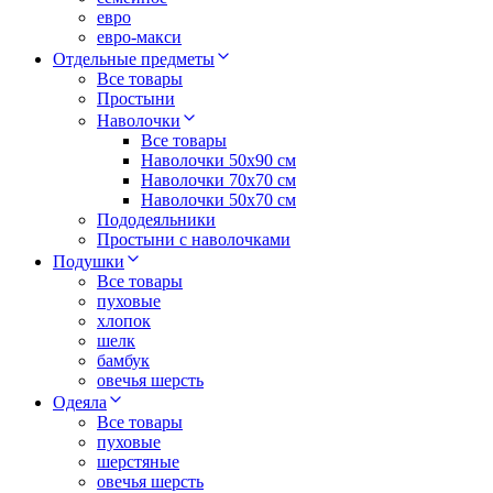
евро
евро-макси
Отдельные предметы
Все товары
Простыни
Наволочки
Все товары
Наволочки 50x90 см
Наволочки 70x70 cм
Наволочки 50х70 см
Пододеяльники
Простыни с наволочками
Подушки
Все товары
пуховые
хлопок
шелк
бамбук
овечья шерсть
Одеяла
Все товары
пуховые
шерстяные
овечья шерсть