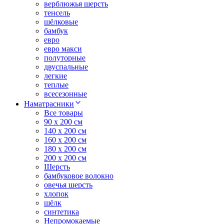
верблюжья шерсть
тенсель
шёлковые
бамбук
евро
евро макси
полуторные
двуспальные
легкие
теплые
всесезонные
Наматрасники
Все товары
90 x 200 см
140 x 200 см
160 x 200 см
180 x 200 см
200 x 200 см
Шерсть
бамбуковое волокно
овечья шерсть
хлопок
шёлк
синтетика
Непромокаемые