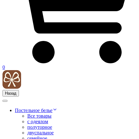
0
Назад
Постельное белье
Все товары
с одеялом
полуторное
двуспальное
семейное