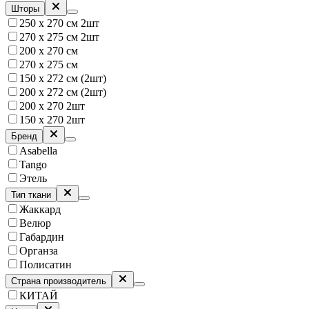
Шторы
250 х 270 см 2шт
270 х 275 см 2шт
200 х 270 см
270 х 275 см
150 х 272 см (2шт)
200 х 272 см (2шт)
200 х 270 2шт
150 х 270 2шт
Бренд
Asabella
Tango
Этель
Тип ткани
Жаккард
Велюр
Габардин
Органза
Полисатин
Страна производитель
КИТАЙ