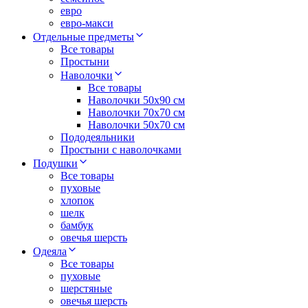
евро
евро-макси
Отдельные предметы
Все товары
Простыни
Наволочки
Все товары
Наволочки 50x90 см
Наволочки 70x70 cм
Наволочки 50х70 см
Пододеяльники
Простыни с наволочками
Подушки
Все товары
пуховые
хлопок
шелк
бамбук
овечья шерсть
Одеяла
Все товары
пуховые
шерстяные
овечья шерсть