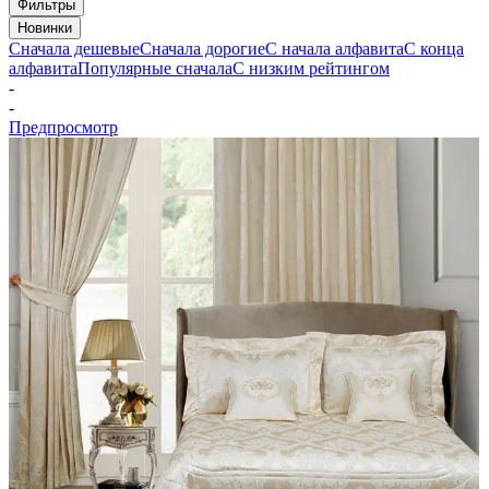
Фильтры
Новинки
Сначала дешевые
Сначала дорогие
С начала алфавита
С конца
алфавита
Популярные сначала
С низким рейтингом
-
-
Предпросмотр