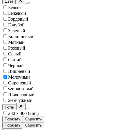
Цвет
Белый
Бежевый
Бордовый
Голубой
Зеленый
Коричневый
Мятный
Розовый
Серый
Синий
Черный
Вишнёвый
Молочный
Сиреневый
Фиолетовый
Шоколадный
жемчужный
Тюль
280 х 300 (2шт)
Показать
Сбросить
Показать
Сбросить