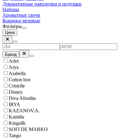
Декоративные наволочки и подушки
Наборы
Ароматные свечи
Коврики меховые
Фильтры
Цена
Бренд
Arlet
Arya
Asabella
Cotton box
Cristelle
Disney
Diva Afrodita
IRYA
KAZANOV.A.
Kamilla
Kingsilk
SOFI DE MARKO
Tango