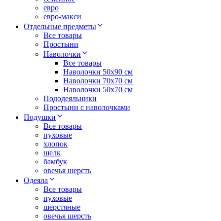
евро
евро-макси
Отдельные предметы
Все товары
Простыни
Наволочки
Все товары
Наволочки 50x90 см
Наволочки 70x70 cм
Наволочки 50х70 см
Пододеяльники
Простыни с наволочками
Подушки
Все товары
пуховые
хлопок
шелк
бамбук
овечья шерсть
Одеяла
Все товары
пуховые
шерстяные
овечья шерсть