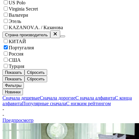
US Polo
Virginia Secret
Вальтери
Этель
KAZANOV.A. / Казанова
Страна производитель
КИТАЙ
Португалия
Россия
США
Турция
Показать
Сбросить
Показать
Сбросить
Фильтры
Новинки
Сначала дешевые
Сначала дорогие
С начала алфавита
С конца
алфавита
Популярные сначала
С низким рейтингом
-
-
Предпросмотр