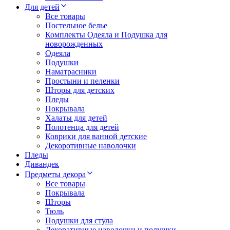
Для детей
Все товары
Постельное белье
Комплекты Одеяла и Подушка для
новорожденных
Одеяла
Подушки
Наматрасники
Простыни и пеленки
Шторы для детских
Пледы
Покрывала
Халаты для детей
Полотенца для детей
Коврики для ванной детские
Декоротивные наволочки
Пледы
Дивандек
Предметы декора
Все товары
Покрывала
Шторы
Тюль
Подушки для стула
Декоративные наволочки и подушки