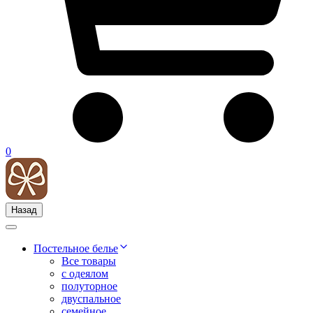
0
Назад
Постельное белье
Все товары
с одеялом
полуторное
двуспальное
семейное