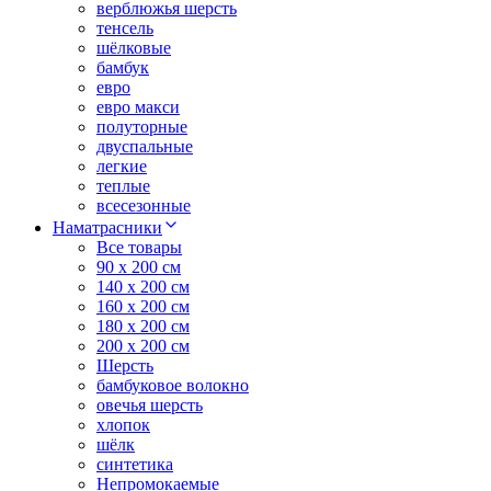
верблюжья шерсть
тенсель
шёлковые
бамбук
евро
евро макси
полуторные
двуспальные
легкие
теплые
всесезонные
Наматрасники
Все товары
90 x 200 см
140 x 200 см
160 x 200 см
180 x 200 см
200 x 200 см
Шерсть
бамбуковое волокно
овечья шерсть
хлопок
шёлк
синтетика
Непромокаемые