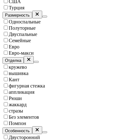
США
Турция
Размерность
Односпальные
Полуторные
Двуспальные
Семейные
Евро
Евро-макси
Отделка
кружево
вышивка
Кант
фигурная стежка
аппликация
Рюши
жаккард
стразы
Без элементов
Помпон
Особенность
Двусторонний