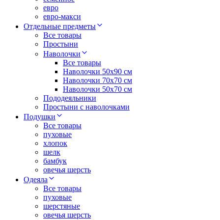
евро
евро-макси
Отдельные предметы
Все товары
Простыни
Наволочки
Все товары
Наволочки 50x90 см
Наволочки 70x70 cм
Наволочки 50х70 см
Пододеяльники
Простыни с наволочками
Подушки
Все товары
пуховые
хлопок
шелк
бамбук
овечья шерсть
Одеяла
Все товары
пуховые
шерстяные
овечья шерсть