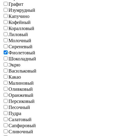
Графит
Изумрудный
Капучино
Кофейный
Коралловый
Лиловый
Молочный
Сиреневый
Фиолетовый
Шоколадный
Экрю
Васильковый
Какао
Малиновый
Оливковый
Оранжевый
Персиковый
Песочный
Пудра
Салатовый
Сапфировый
Сливочный