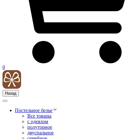
0
Назад
Постельное белье
Все товары
с одеялом
полуторное
двуспальное
семейное