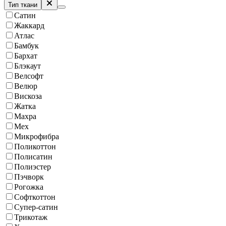
Тип ткани
Сатин
Жаккард
Атлас
Бамбук
Бархат
Блэкаут
Велсофт
Велюр
Вискоза
Жатка
Махра
Мех
Микрофибра
Поликоттон
Полисатин
Полиэстер
Пэчворк
Рогожка
Софткоттон
Супер-сатин
Трикотаж