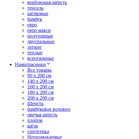
верблюжья шерсть
тенсель
шёлковые
бамбук
евро
евро макси
полуторные
двуспальные
легкие
теплые
всесезонные
Наматрасники
Все товары
90 x 200 см
140 x 200 см
160 x 200 см
180 x 200 см
200 x 200 см
Шерсть
бамбуковое волокно
овечья шерсть
хлопок
шёлк
синтетика
Непромокаемые