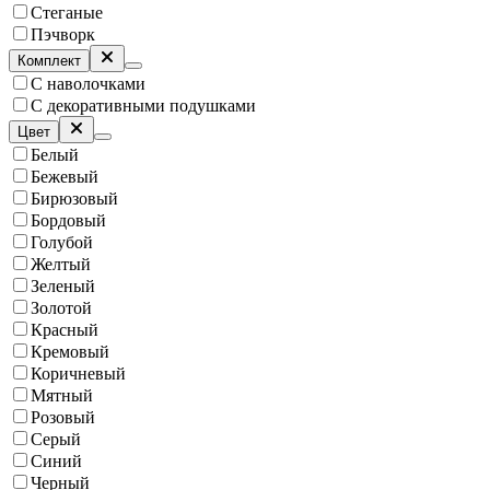
Стеганые
Пэчворк
Комплект
С наволочками
С декоративными подушками
Цвет
Белый
Бежевый
Бирюзовый
Бордовый
Голубой
Желтый
Зеленый
Золотой
Красный
Кремовый
Коричневый
Мятный
Розовый
Серый
Синий
Черный