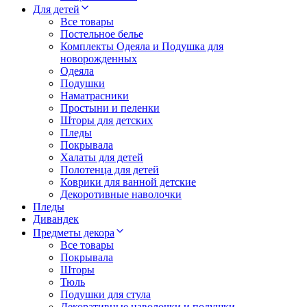
Для детей
Все товары
Постельное белье
Комплекты Одеяла и Подушка для
новорожденных
Одеяла
Подушки
Наматрасники
Простыни и пеленки
Шторы для детских
Пледы
Покрывала
Халаты для детей
Полотенца для детей
Коврики для ванной детские
Декоротивные наволочки
Пледы
Дивандек
Предметы декора
Все товары
Покрывала
Шторы
Тюль
Подушки для стула
Декоративные наволочки и подушки