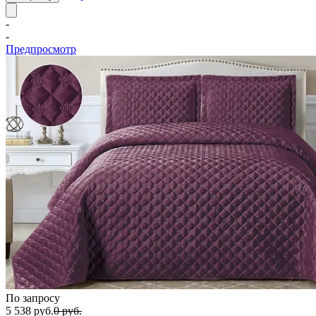
-
-
Предпросмотр
По запросу
5 538
руб.
0
руб.