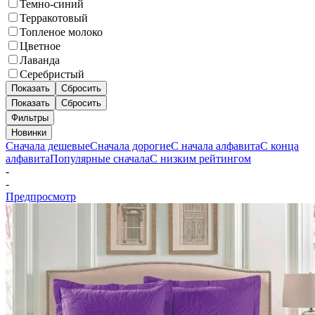
Темно-синий
Терракотовый
Топленое молоко
Цветное
Лаванда
Серебристый
Показать
Сбросить
Показать
Сбросить
Фильтры
Новинки
Сначала дешевые
Сначала дорогие
С начала алфавита
С конца
алфавита
Популярные сначала
С низким рейтингом
-
-
Предпросмотр