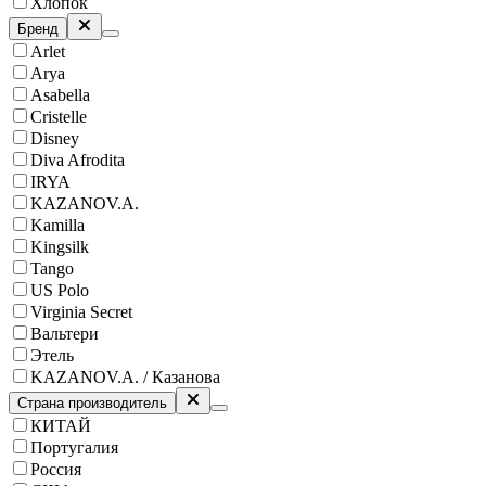
Хлопок
Бренд
Arlet
Arya
Asabella
Cristelle
Disney
Diva Afrodita
IRYA
KAZANOV.A.
Kamilla
Kingsilk
Tango
US Polo
Virginia Secret
Вальтери
Этель
KAZANOV.A. / Казанова
Страна производитель
КИТАЙ
Португалия
Россия