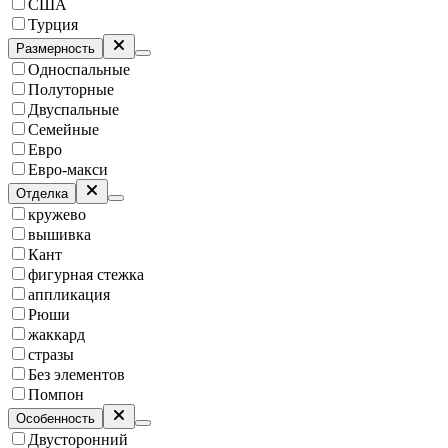
США
Турция
Размерность
Односпальные
Полуторные
Двуспальные
Семейные
Евро
Евро-макси
Отделка
кружево
вышивка
Кант
фигурная стежка
аппликация
Рюши
жаккард
стразы
Без элементов
Помпон
Особенность
Двусторонний