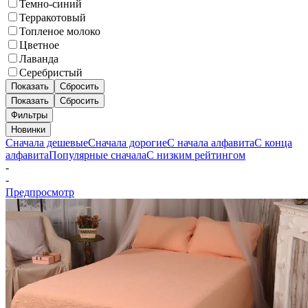
Темно-синий
Терракотовый
Топленое молоко
Цветное
Лаванда
Серебристый
Показать
Сбросить
Показать
Сбросить
Фильтры
Новинки
Сначала дешевые
Сначала дорогие
С начала алфавита
С конца
алфавита
Популярные сначала
С низким рейтингом
-
-
Предпросмотр