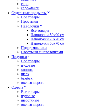
евро
евро-макси
Отдельные предметы
Все товары
Простыни
Наволочки
Все товары
Наволочки 50x90 см
Наволочки 70x70 cм
Наволочки 50х70 см
Пододеяльники
Простыни с наволочками
Подушки
Все товары
пуховые
хлопок
шелк
бамбук
овечья шерсть
Одеяла
Все товары
пуховые
шерстяные
овечья шерсть