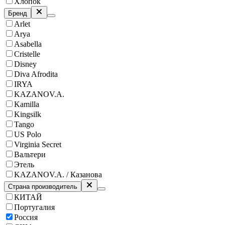
Хлопок
Бренд
Arlet
Arya
Asabella
Cristelle
Disney
Diva Afrodita
IRYA
KAZANOV.A.
Kamilla
Kingsilk
Tango
US Polo
Virginia Secret
Вальтери
Этель
KAZANOV.A. / Казанова
Страна производитель
КИТАЙ
Португалия
Россия