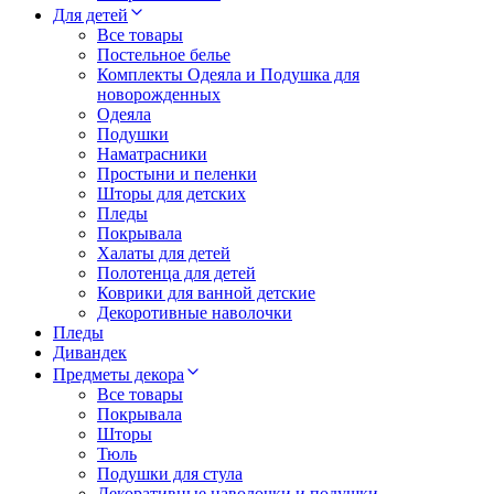
Для детей
Все товары
Постельное белье
Комплекты Одеяла и Подушка для
новорожденных
Одеяла
Подушки
Наматрасники
Простыни и пеленки
Шторы для детских
Пледы
Покрывала
Халаты для детей
Полотенца для детей
Коврики для ванной детские
Декоротивные наволочки
Пледы
Дивандек
Предметы декора
Все товары
Покрывала
Шторы
Тюль
Подушки для стула
Декоративные наволочки и подушки