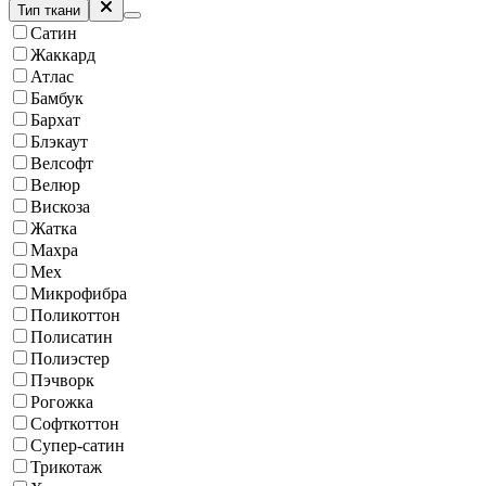
Тип ткани
Сатин
Жаккард
Атлас
Бамбук
Бархат
Блэкаут
Велсофт
Велюр
Вискоза
Жатка
Махра
Мех
Микрофибра
Поликоттон
Полисатин
Полиэстер
Пэчворк
Рогожка
Софткоттон
Супер-сатин
Трикотаж