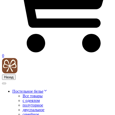
0
Назад
Постельное белье
Все товары
с одеялом
полуторное
двуспальное
семейное