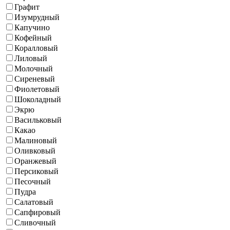
Графит
Изумрудный
Капучино
Кофейный
Коралловый
Лиловый
Молочный
Сиреневый
Фиолетовый
Шоколадный
Экрю
Васильковый
Какао
Малиновый
Оливковый
Оранжевый
Персиковый
Песочный
Пудра
Салатовый
Сапфировый
Сливочный