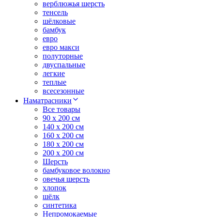
верблюжья шерсть
тенсель
шёлковые
бамбук
евро
евро макси
полуторные
двуспальные
легкие
теплые
всесезонные
Наматрасники
Все товары
90 x 200 см
140 x 200 см
160 x 200 см
180 x 200 см
200 x 200 см
Шерсть
бамбуковое волокно
овечья шерсть
хлопок
шёлк
синтетика
Непромокаемые