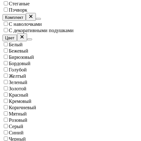
Стеганые
Пэчворк
Комплект
С наволочками
С декоративными подушками
Цвет
Белый
Бежевый
Бирюзовый
Бордовый
Голубой
Желтый
Зеленый
Золотой
Красный
Кремовый
Коричневый
Мятный
Розовый
Серый
Синий
Черный