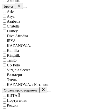
Хлопок
Бренд
Arlet
Arya
Asabella
Cristelle
Disney
Diva Afrodita
IRYA
KAZANOV.A.
Kamilla
Kingsilk
Tango
US Polo
Virginia Secret
Вальтери
Этель
KAZANOV.A. / Казанова
Страна производитель
КИТАЙ
Португалия
Россия