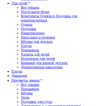
Для детей
Все товары
Постельное белье
Комплекты Одеяла и Подушка для
новорожденных
Одеяла
Подушки
Наматрасники
Простыни и пеленки
Шторы для детских
Пледы
Покрывала
Халаты для детей
Полотенца для детей
Коврики для ванной детские
Декоротивные наволочки
Пледы
Дивандек
Предметы декора
Все товары
Покрывала
Шторы
Тюль
Подушки для стула
Декоративные наволочки и подушки