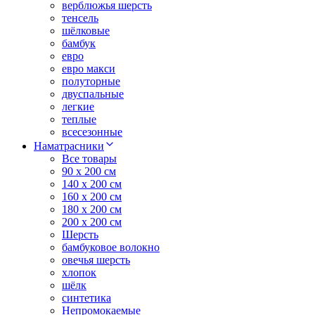
верблюжья шерсть
тенсель
шёлковые
бамбук
евро
евро макси
полуторные
двуспальные
легкие
теплые
всесезонные
Наматрасники
Все товары
90 x 200 см
140 x 200 см
160 x 200 см
180 x 200 см
200 x 200 см
Шерсть
бамбуковое волокно
овечья шерсть
хлопок
шёлк
синтетика
Непромокаемые