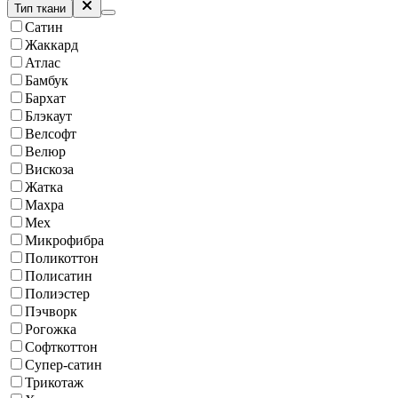
Тип ткани
Сатин
Жаккард
Атлас
Бамбук
Бархат
Блэкаут
Велсофт
Велюр
Вискоза
Жатка
Махра
Мех
Микрофибра
Поликоттон
Полисатин
Полиэстер
Пэчворк
Рогожка
Софткоттон
Супер-сатин
Трикотаж