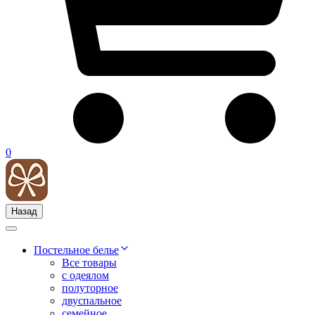
0
Назад
Постельное белье
Все товары
с одеялом
полуторное
двуспальное
семейное