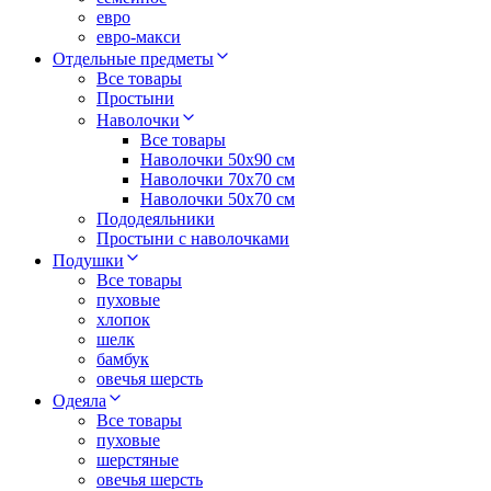
евро
евро-макси
Отдельные предметы
Все товары
Простыни
Наволочки
Все товары
Наволочки 50x90 см
Наволочки 70x70 cм
Наволочки 50х70 см
Пододеяльники
Простыни с наволочками
Подушки
Все товары
пуховые
хлопок
шелк
бамбук
овечья шерсть
Одеяла
Все товары
пуховые
шерстяные
овечья шерсть