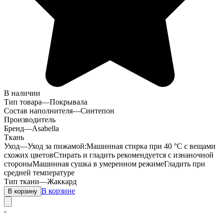
В наличии
Тип товара
—
Покрывала
Состав наполнителя
—
Синтепон
Производитель
Бренд
—
Asabella
Ткань
Уход
—
Уход за пижамой:Машинная стирка при 40 °C с вещами
схожих цветовСтирать и гладить рекомендуется с изнаночной
стороныМашинная сушка в умеренном режимеГладить при
средней температуре
Тип ткани
—
Жаккард
В корзине
В корзину
-
-