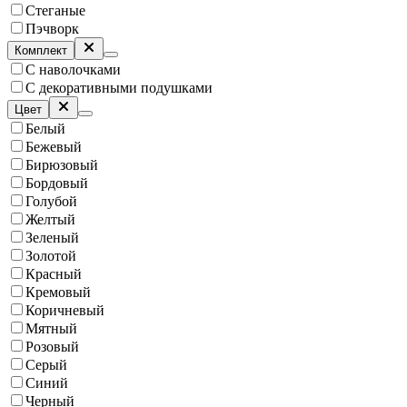
Стеганые
Пэчворк
Комплект
С наволочками
С декоративными подушками
Цвет
Белый
Бежевый
Бирюзовый
Бордовый
Голубой
Желтый
Зеленый
Золотой
Красный
Кремовый
Коричневый
Мятный
Розовый
Серый
Синий
Черный