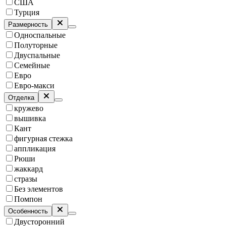
США
Турция
Размерность
Односпальные
Полуторные
Двуспальные
Семейные
Евро
Евро-макси
Отделка
кружево
вышивка
Кант
фигурная стежка
аппликация
Рюши
жаккард
стразы
Без элементов
Помпон
Особенность
Двусторонний