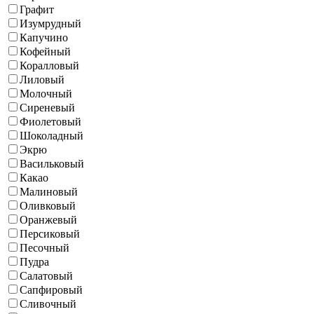
Графит
Изумрудный
Капучино
Кофейный
Коралловый
Лиловый
Молочный
Сиреневый
Фиолетовый
Шоколадный
Экрю
Васильковый
Какао
Малиновый
Оливковый
Оранжевый
Персиковый
Песочный
Пудра
Салатовый
Сапфировый
Сливочный