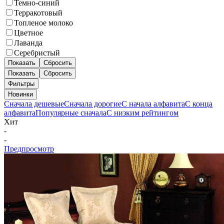
Темно-синий
Терракотовый
Топленое молоко
Цветное
Лаванда
Серебристый
Показать
Сбросить
Показать
Сбросить
Фильтры
Новинки
Сначала дешевые
Сначала дорогие
С начала алфавита
С конца
алфавита
Популярные сначала
С низким рейтингом
Хит
-
-
Предпросмотр