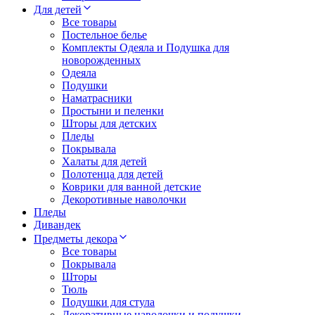
Для детей
Все товары
Постельное белье
Комплекты Одеяла и Подушка для
новорожденных
Одеяла
Подушки
Наматрасники
Простыни и пеленки
Шторы для детских
Пледы
Покрывала
Халаты для детей
Полотенца для детей
Коврики для ванной детские
Декоротивные наволочки
Пледы
Дивандек
Предметы декора
Все товары
Покрывала
Шторы
Тюль
Подушки для стула
Декоративные наволочки и подушки