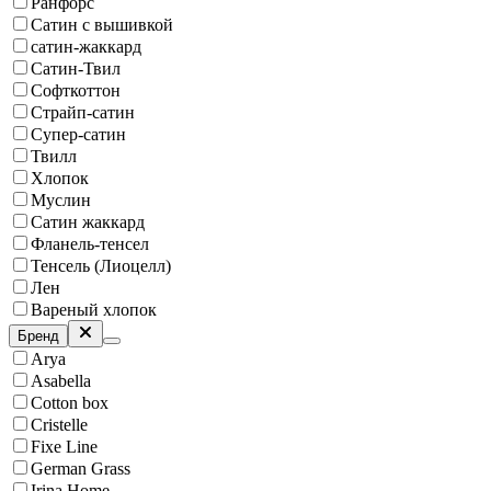
Ранфорс
Сатин с вышивкой
сатин-жаккард
Сатин-Твил
Софткоттон
Страйп-сатин
Супер-сатин
Твилл
Хлопок
Муслин
Сатин жаккард
Фланель-тенсел
Тенсель (Лиоцелл)
Лен
Вареный хлопок
Бренд
Arya
Asabella
Cotton box
Cristelle
Fixe Line
German Grass
Irina Home