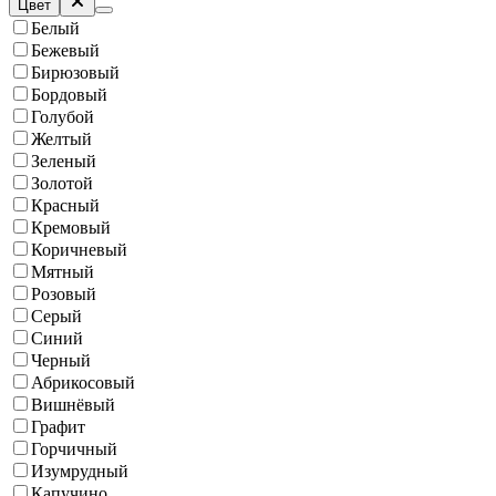
Цвет
Белый
Бежевый
Бирюзовый
Бордовый
Голубой
Желтый
Зеленый
Золотой
Красный
Кремовый
Коричневый
Мятный
Розовый
Серый
Синий
Черный
Абрикосовый
Вишнёвый
Графит
Горчичный
Изумрудный
Капучино