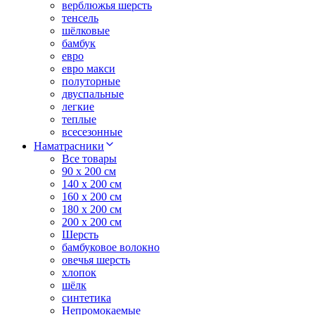
верблюжья шерсть
тенсель
шёлковые
бамбук
евро
евро макси
полуторные
двуспальные
легкие
теплые
всесезонные
Наматрасники
Все товары
90 x 200 см
140 x 200 см
160 x 200 см
180 x 200 см
200 x 200 см
Шерсть
бамбуковое волокно
овечья шерсть
хлопок
шёлк
синтетика
Непромокаемые