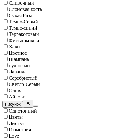
Сливочный
Слоновая кость
Сухая Роза
Темно-Серый
Темно-синий
Терракотовый
Фисташковый
Хаки
Цветное
Шампань
пудровый
Лаванда
Серебристый
Светло-Серый
Олива
Айвори
Рисунок
Однотонный
Цветы
Листья
Геометрия
Love