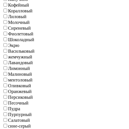
Кофейный
Коралловый
Лиловый
Молочный
Сиреневый
Фиолетовый
Шоколадный
Экрю
Васильковый
жемчужный
Лавандовый
Лимонный
Малиновый
ментоловый
Оливковый
Оранжевый
Персиковый
Песочный
Пудра
Пурпурный
Салатовый
сине-серый