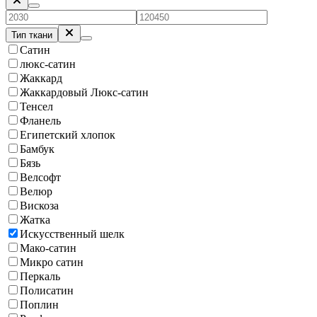
Тип ткани
Сатин
люкс-сатин
Жаккард
Жаккардовый Люкс-сатин
Тенсел
Фланель
Египетский хлопок
Бамбук
Бязь
Велсофт
Велюр
Вискоза
Жатка
Искусственный шелк
Мако-сатин
Микро сатин
Перкаль
Полисатин
Поплин