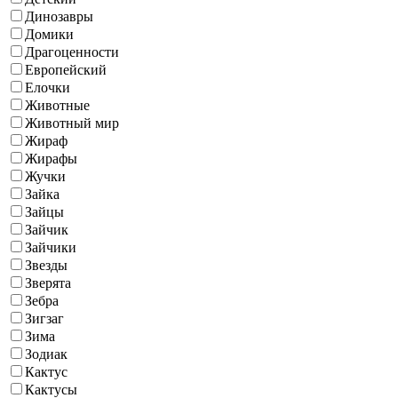
Динозавры
Домики
Драгоценности
Европейский
Елочки
Животные
Животный мир
Жираф
Жирафы
Жучки
Зайка
Зайцы
Зайчик
Зайчики
Звезды
Зверята
Зебра
Зигзаг
Зима
Зодиак
Кактус
Кактусы