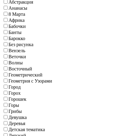
Абстракция
Ананасы
8 Марта
Африка
Бабочки
Банты
Барокко
Без рисунка
Вензель
Веточки
Волны
Восточный
Геометрический
Геометрия с Узорами
Город
Горох
Горошек
Горы
Грибы
Девушка
Деревья
Детская тематика
Детский