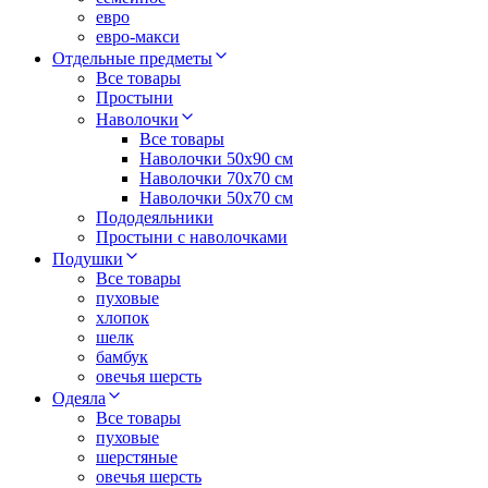
евро
евро-макси
Отдельные предметы
Все товары
Простыни
Наволочки
Все товары
Наволочки 50x90 см
Наволочки 70x70 cм
Наволочки 50х70 см
Пододеяльники
Простыни с наволочками
Подушки
Все товары
пуховые
хлопок
шелк
бамбук
овечья шерсть
Одеяла
Все товары
пуховые
шерстяные
овечья шерсть