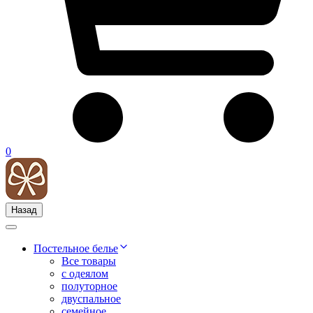
0
Назад
Постельное белье
Все товары
с одеялом
полуторное
двуспальное
семейное