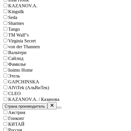
KAZANOV.A.
Kingsilk
Seda
Sharmes
Tango
ТМ Wall"s
Virginia Secret
von der Thannen
Вальтери
Сайлид
Фамилье
Issimo Home
Этель
GAPCHINSKA
AlViTek (АльВиТек)
CLEO
KAZANOV.A. / Казанова
Страна производитель
Австрия
Гонконг
КИТАЙ
Россия