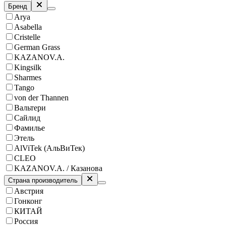
Бренд
Arya
Asabella
Cristelle
German Grass
KAZANOV.A.
Kingsilk
Sharmes
Tango
von der Thannen
Вальтери
Сайлид
Фамилье
Этель
AlViTek (АльВиТек)
CLEO
KAZANOV.A. / Казанова
Страна производитель
Австрия
Гонконг
КИТАЙ
Россия