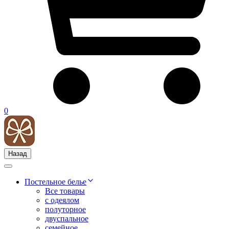
0
Назад
Постельное белье
Все товары
с одеялом
полуторное
двуспальное
семейное