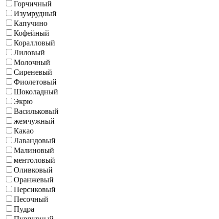
Горчичный
Изумрудный
Капучино
Кофейный
Коралловый
Лиловый
Молочный
Сиреневый
Фиолетовый
Шоколадный
Экрю
Васильковый
жемчужный
Какао
Лавандовый
Малиновый
ментоловый
Оливковый
Оранжевый
Персиковый
Песочный
Пудра
Пурпурный