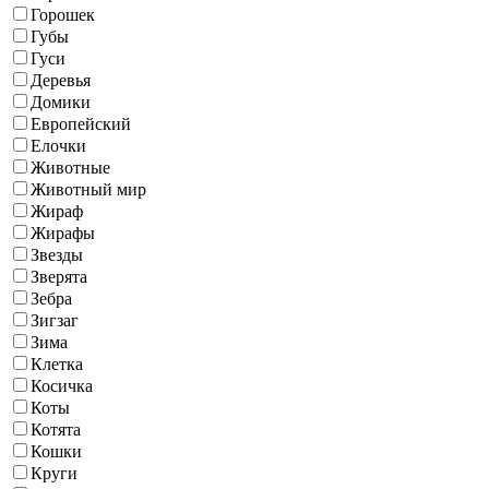
Горошек
Губы
Гуси
Деревья
Домики
Европейский
Елочки
Животные
Животный мир
Жираф
Жирафы
Звезды
Зверята
Зебра
Зигзаг
Зима
Клетка
Косичка
Коты
Котята
Кошки
Круги