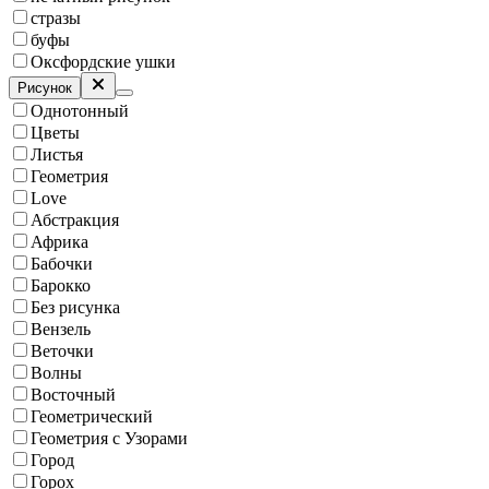
стразы
буфы
Оксфордские ушки
Рисунок
Однотонный
Цветы
Листья
Геометрия
Love
Абстракция
Африка
Бабочки
Барокко
Без рисунка
Вензель
Веточки
Волны
Восточный
Геометрический
Геометрия с Узорами
Город
Горох