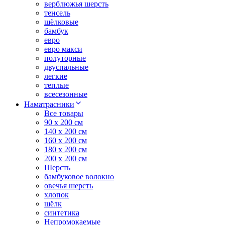
верблюжья шерсть
тенсель
шёлковые
бамбук
евро
евро макси
полуторные
двуспальные
легкие
теплые
всесезонные
Наматрасники
Все товары
90 x 200 см
140 x 200 см
160 x 200 см
180 x 200 см
200 x 200 см
Шерсть
бамбуковое волокно
овечья шерсть
хлопок
шёлк
синтетика
Непромокаемые