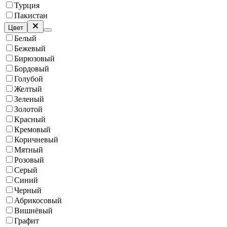
Турция
Пакистан
Цвет
Белый
Бежевый
Бирюзовый
Бордовый
Голубой
Желтый
Зеленый
Золотой
Красный
Кремовый
Коричневый
Мятный
Розовый
Серый
Синий
Черный
Абрикосовый
Вишнёвый
Графит