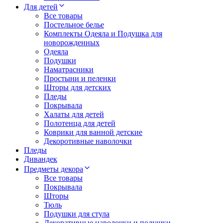
Для детей
Все товары
Постельное белье
Комплекты Одеяла и Подушка для
новорожденных
Одеяла
Подушки
Наматрасники
Простыни и пеленки
Шторы для детских
Пледы
Покрывала
Халаты для детей
Полотенца для детей
Коврики для ванной детские
Декоротивные наволочки
Пледы
Дивандек
Предметы декора
Все товары
Покрывала
Шторы
Тюль
Подушки для стула
Декоративные наволочки и подушки