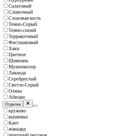
Салатовый
Сливочный
Слоновая кость
Темно-Серый
Темно-синий
Терракотовый
Фисташковый
Хаки
Цветное
Шампань
Мультиколор
Лаванда
Серебристый
Светло-Серый
Олива
Айвори
Отделка
кружево
вышивка
Кант
жаккард
печатный рисунок