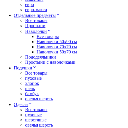
евро
евро-макси
Отдельные предметы
Все товары
Простыни
Наволочки
Все товары
Наволочки 50x90 см
Наволочки 70x70 cм
Наволочки 50х70 см
Пододеяльники
Простыни с наволочками
Подушки
Все товары
пуховые
хлопок
шелк
бамбук
овечья шерсть
Одеяла
Все товары
пуховые
шерстяные
овечья шерсть