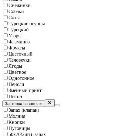
Снежинки
Собаки
Соты
Турецкие огурцы
Турецкий
Узоры
Фламинго
Фрукты
Цветочный
Человечки
Ягоды
Цветное
Однотонное
Пейсли
Змеиный принт
Питон
Застежка наволочек
Запах (клапан)
Молния
Кнопки
Пуговицы
50х70(2шт) -запах