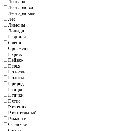
Леопард
Леопардовое
Леопардовый
Лес
Лимоны
Лошади
Надписи
Олени
Орнамент
Париж
Пейзаж
Перья
Полоски
Полосы
Природа
Птицы
Птички
Пятна
Растения
Растительный
Ромашки
Сердечки
Смайл