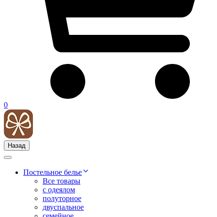
0
Назад
Постельное белье
Все товары
с одеялом
полуторное
двуспальное
семейное