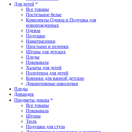
Для детей
Все товары
Постельное белье
Комплекты Одеяла и Подушка для
новорожденных
Одеяла
Подушки
Наматрасники
Простыни и пеленки
Шторы для детских
Пледы
Покрывала
Халаты для детей
Полотенца для детей
Коврики для ванной детские
Декоротивные наволочки
Пледы
Дивандек
Предметы декора
Все товары
Покрывала
Шторы
Тюль
Подушки для стула
Декоративные наволочки и подушки