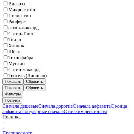
Вискоза
Микро сатин
Полисатин
Ранфорс
сатин-жаккард
Сатин-Твил
Твилл
Хлопок
Шёлк
Технофибра
Муслин
Сатин жаккард
Тенсель (Лиоцелл)
Показать
Сбросить
Показать
Сбросить
Фильтры
Новинки
Сначала дешевые
Сначала дорогие
С начала алфавита
С конца
алфавита
Популярные сначала
С низким рейтингом
Новинка
-
-
Предпросмотр