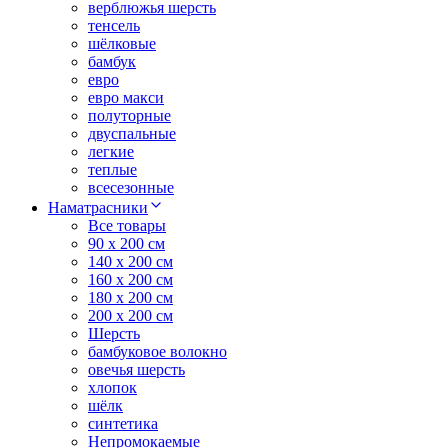
верблюжья шерсть
тенсель
шёлковые
бамбук
евро
евро макси
полуторные
двуспальные
легкие
теплые
всесезонные
Наматрасники
Все товары
90 x 200 см
140 x 200 см
160 x 200 см
180 x 200 см
200 x 200 см
Шерсть
бамбуковое волокно
овечья шерсть
хлопок
шёлк
синтетика
Непромокаемые