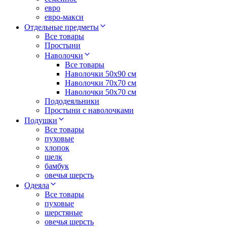
евро
евро-макси
Отдельные предметы
Все товары
Простыни
Наволочки
Все товары
Наволочки 50x90 см
Наволочки 70x70 cм
Наволочки 50х70 см
Пододеяльники
Простыни с наволочками
Подушки
Все товары
пуховые
хлопок
шелк
бамбук
овечья шерсть
Одеяла
Все товары
пуховые
шерстяные
овечья шерсть