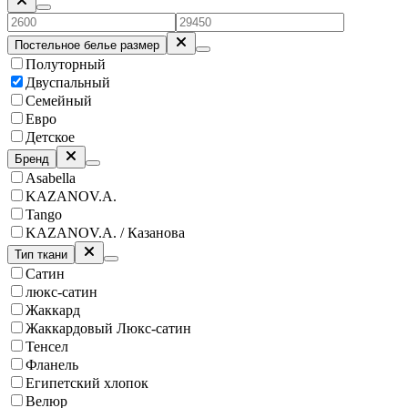
Постельное белье размер
Полуторный
Двуспальный
Семейный
Евро
Детское
Бренд
Asabella
KAZANOV.A.
Tango
KAZANOV.A. / Казанова
Тип ткани
Сатин
люкс-сатин
Жаккард
Жаккардовый Люкс-сатин
Тенсел
Фланель
Египетский хлопок
Велюр