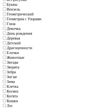
Буквы
Вензель
Геометрический
Геометрия с Узорами
Глаза
Девочка
День рождения
Деревья
Детский
Драгоценности
Елочки
Животные
Звезды
Зверята
Зебра
Зигзаг
Зима
Клетка
Космос
Котята
Кошки
Лес