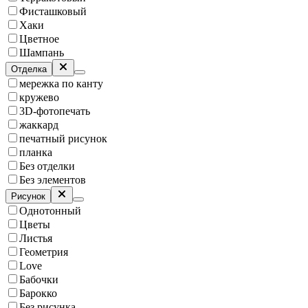
Фисташковый
Хаки
Цветное
Шампань
Отделка
мережка по канту
кружево
3D-фотопечать
жаккард
печатный рисунок
планка
Без отделки
Без элементов
Рисунок
Однотонный
Цветы
Листья
Геометрия
Love
Бабочки
Барокко
Без рисунка