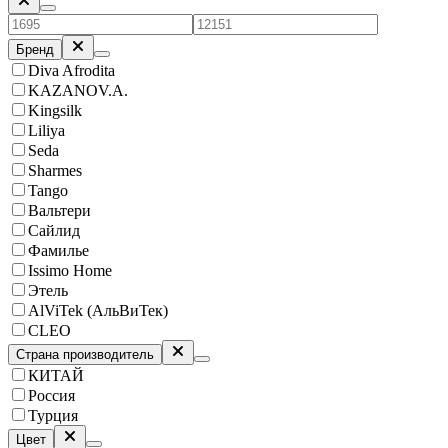
Бренд
Diva Afrodita
KAZANOV.A.
Kingsilk
Liliya
Seda
Sharmes
Tango
Вальтери
Сайлид
Фамилье
Issimo Home
Этель
AlViTek (АльВиТек)
CLEO
Страна производитель
КИТАЙ
Россия
Турция
Цвет