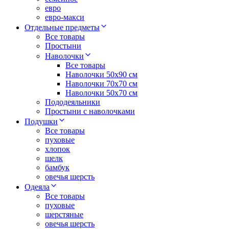
евро
евро-макси
Отдельные предметы
Все товары
Простыни
Наволочки
Все товары
Наволочки 50x90 см
Наволочки 70x70 cм
Наволочки 50х70 см
Пододеяльники
Простыни с наволочками
Подушки
Все товары
пуховые
хлопок
шелк
бамбук
овечья шерсть
Одеяла
Все товары
пуховые
шерстяные
овечья шерсть