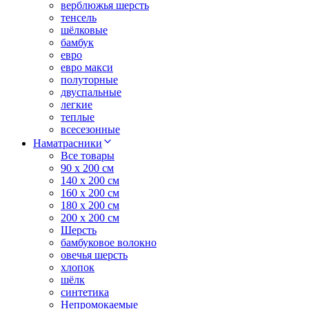
верблюжья шерсть
тенсель
шёлковые
бамбук
евро
евро макси
полуторные
двуспальные
легкие
теплые
всесезонные
Наматрасники
Все товары
90 x 200 см
140 x 200 см
160 x 200 см
180 x 200 см
200 x 200 см
Шерсть
бамбуковое волокно
овечья шерсть
хлопок
шёлк
синтетика
Непромокаемые