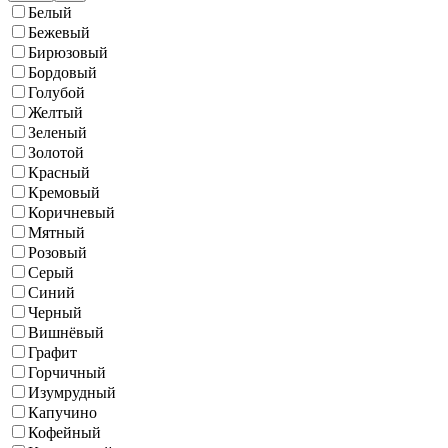
Белый
Бежевый
Бирюзовый
Бордовый
Голубой
Желтый
Зеленый
Золотой
Красный
Кремовый
Коричневый
Мятный
Розовый
Серый
Синий
Черный
Вишнёвый
Графит
Горчичный
Изумрудный
Капучино
Кофейный