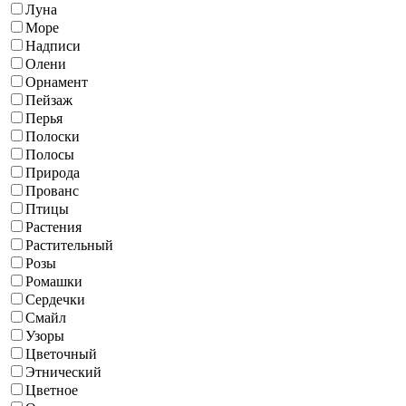
Луна
Море
Надписи
Олени
Орнамент
Пейзаж
Перья
Полоски
Полосы
Природа
Прованс
Птицы
Растения
Растительный
Розы
Ромашки
Сердечки
Смайл
Узоры
Цветочный
Этнический
Цветное