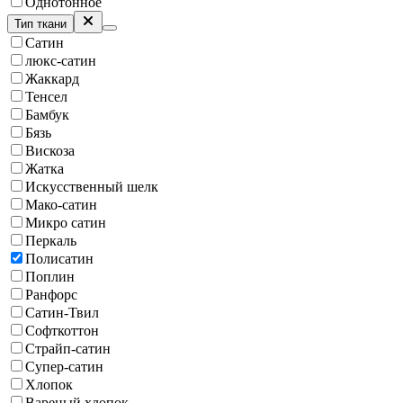
Однотонное
Тип ткани
Сатин
люкс-сатин
Жаккард
Тенсел
Бамбук
Бязь
Вискоза
Жатка
Искусственный шелк
Мако-сатин
Микро сатин
Перкаль
Полисатин
Поплин
Ранфорс
Сатин-Твил
Софткоттон
Страйп-сатин
Супер-сатин
Хлопок
Вареный хлопок