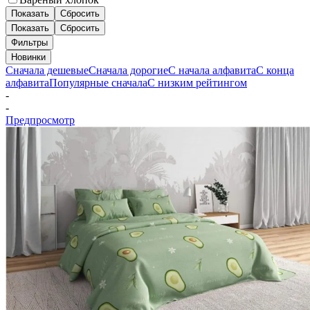
Показать
Сбросить
Показать
Сбросить
Фильтры
Новинки
Сначала дешевые
Сначала дорогие
С начала алфавита
С конца
алфавита
Популярные сначала
С низким рейтингом
-
-
Предпросмотр