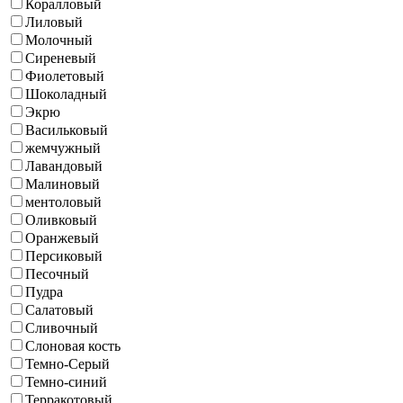
Коралловый
Лиловый
Молочный
Сиреневый
Фиолетовый
Шоколадный
Экрю
Васильковый
жемчужный
Лавандовый
Малиновый
ментоловый
Оливковый
Оранжевый
Персиковый
Песочный
Пудра
Салатовый
Сливочный
Слоновая кость
Темно-Серый
Темно-синий
Терракотовый