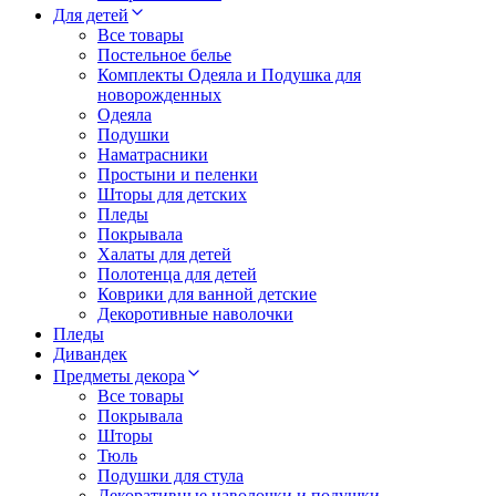
Для детей
Все товары
Постельное белье
Комплекты Одеяла и Подушка для
новорожденных
Одеяла
Подушки
Наматрасники
Простыни и пеленки
Шторы для детских
Пледы
Покрывала
Халаты для детей
Полотенца для детей
Коврики для ванной детские
Декоротивные наволочки
Пледы
Дивандек
Предметы декора
Все товары
Покрывала
Шторы
Тюль
Подушки для стула
Декоративные наволочки и подушки