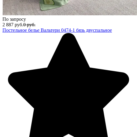
По запросу
2 887
руб.
0
руб.
Постельное белье Вальтери 0474-1 бязь двуспальное