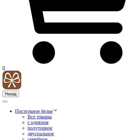
0
Назад
Постельное белье
Все товары
с одеялом
полуторное
двуспальное
семейное