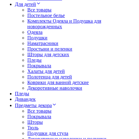
Для детей
Все товары
Постельное белье
Комплекты Одеяла и Подушка для
новорожденных
Одеяла
Подушки
Наматрасники
Простыни и пеленки
Шторы для детских
Пледы
Покрывала
Халаты для детей
Полотенца для детей
Коврики для ванной детские
Декоротивные наволочки
Пледы
Дивандек
Предметы декора
Все товары
Покрывала
Шторы
Тюль
Подушки для стула
Декоративные наволочки и подушки