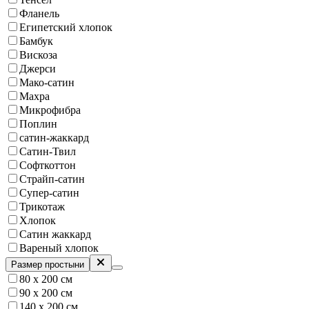
Фланель
Египетский хлопок
Бамбук
Вискоза
Джерси
Мако-сатин
Махра
Микрофибра
Поплин
сатин-жаккард
Сатин-Твил
Софткоттон
Страйп-сатин
Супер-сатин
Трикотаж
Хлопок
Сатин жаккард
Вареный хлопок
Размер простыни
80 х 200 см
90 х 200 см
140 х 200 см