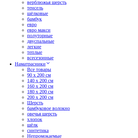
верблюжья шерсть
тенсель
шёлковые
бамбук
евро
евро макси
полуторные
двуспальные
легкие
теплые
всесезонные
Наматрасники
Все товары
90 x 200 см
140 x 200 см
160 x 200 см
180 x 200 см
200 x 200 см
Шерсть
бамбуковое волокно
овечья шерсть
хлопок
шёлк
синтетика
Непромокаемые