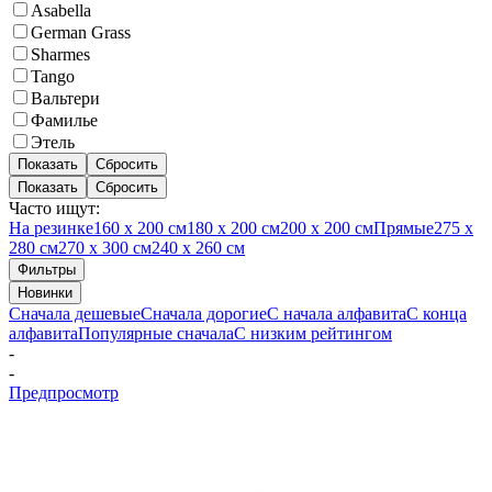
Asabella
German Grass
Sharmes
Tango
Вальтери
Фамилье
Этель
Показать
Сбросить
Показать
Сбросить
Часто ищут:
На резинке
160 х 200 см
180 х 200 см
200 х 200 см
Прямые
275 х
280 см
270 х 300 см
240 х 260 см
Фильтры
Новинки
Сначала дешевые
Сначала дорогие
С начала алфавита
С конца
алфавита
Популярные сначала
С низким рейтингом
-
-
Предпросмотр