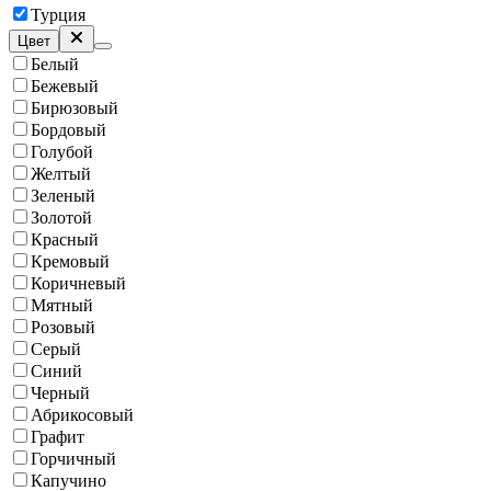
Турция
Цвет
Белый
Бежевый
Бирюзовый
Бордовый
Голубой
Желтый
Зеленый
Золотой
Красный
Кремовый
Коричневый
Мятный
Розовый
Серый
Синий
Черный
Абрикосовый
Графит
Горчичный
Капучино