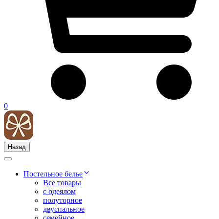
0
Назад
Постельное белье
Все товары
с одеялом
полуторное
двуспальное
семейное