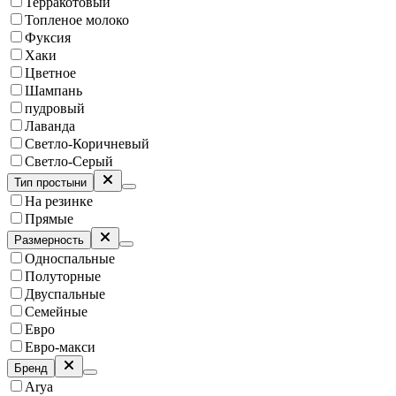
Терракотовый
Топленое молоко
Фуксия
Хаки
Цветное
Шампань
пудровый
Лаванда
Светло-Коричневый
Светло-Серый
Тип простыни
На резинке
Прямые
Размерность
Односпальные
Полуторные
Двуспальные
Семейные
Евро
Евро-макси
Бренд
Arya