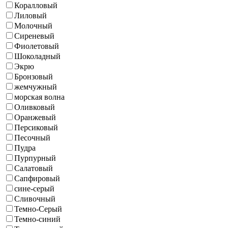
Коралловый
Лиловый
Молочный
Сиреневый
Фиолетовый
Шоколадный
Экрю
Бронзовый
жемчужный
морская волна
Оливковый
Оранжевый
Персиковый
Песочный
Пудра
Пурпурный
Салатовый
Сапфировый
сине-серый
Сливочный
Темно-Серый
Темно-синий