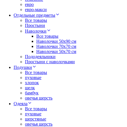
евро
евро-макси
Отдельные предметы
Все товары
Простыни
Наволочки
Все товары
Наволочки 50x90 см
Наволочки 70x70 cм
Наволочки 50х70 см
Пододеяльники
Простыни с наволочками
Подушки
Все товары
пуховые
хлопок
шелк
бамбук
овечья шерсть
Одеяла
Все товары
пуховые
шерстяные
овечья шерсть