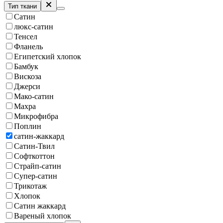
Тип ткани
Сатин
люкс-сатин
Тенсел
Фланель
Египетский хлопок
Бамбук
Вискоза
Джерси
Мако-сатин
Махра
Микрофибра
Поплин
сатин-жаккард
Сатин-Твил
Софткоттон
Страйп-сатин
Супер-сатин
Трикотаж
Хлопок
Сатин жаккард
Вареный хлопок