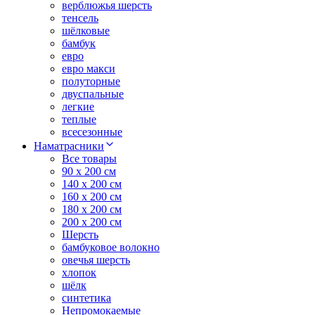
верблюжья шерсть
тенсель
шёлковые
бамбук
евро
евро макси
полуторные
двуспальные
легкие
теплые
всесезонные
Наматрасники
Все товары
90 x 200 см
140 x 200 см
160 x 200 см
180 x 200 см
200 x 200 см
Шерсть
бамбуковое волокно
овечья шерсть
хлопок
шёлк
синтетика
Непромокаемые