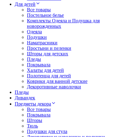
Для детей
Все товары
Постельное белье
Комплекты Одеяла и Подушка для
новорожденных
Одеяла
Подушки
Наматрасники
Простыни и пеленки
Шторы для детских
Пледы
Покрывала
Халаты для детей
Полотенца для детей
Коврики для ванной детские
Декоротивные наволочки
Пледы
Дивандек
Предметы декора
Все товары
Покрывала
Шторы
Тюль
Подушки для стула
Декоративные наволочки и подушки