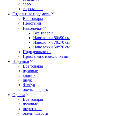
евро
евро-макси
Отдельные предметы
Все товары
Простыни
Наволочки
Все товары
Наволочки 50x90 см
Наволочки 70x70 cм
Наволочки 50х70 см
Пододеяльники
Простыни с наволочками
Подушки
Все товары
пуховые
хлопок
шелк
бамбук
овечья шерсть
Одеяла
Все товары
пуховые
шерстяные
овечья шерсть