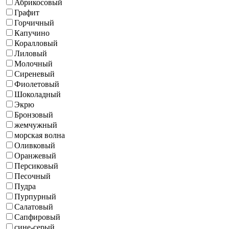
Абрикосовый
Графит
Горчичный
Капучино
Коралловый
Лиловый
Молочный
Сиреневый
Фиолетовый
Шоколадный
Экрю
Бронзовый
жемчужный
морская волна
Оливковый
Оранжевый
Персиковый
Песочный
Пудра
Пурпурный
Салатовый
Сапфировый
сине-серый