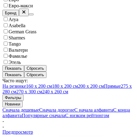
Евро-макси
Бренд
Arya
Asabella
German Grass
Sharmes
Tango
Вальтери
Фамилье
Этель
Показать
Сбросить
Показать
Сбросить
Часто ищут:
На резинке
160 х 200 см
180 х 200 см
200 х 200 см
Прямые
275 х
280 см
270 х 300 см
240 х 260 см
Фильтры
Новинки
Сначала дешевые
Сначала дорогие
С начала алфавита
С конца
алфавита
Популярные сначала
С низким рейтингом
-
-
Предпросмотр