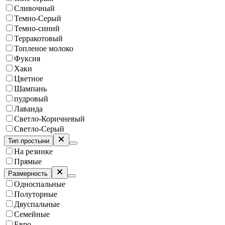
Сливочный
Темно-Серый
Темно-синий
Терракотовый
Топленое молоко
Фуксия
Хаки
Цветное
Шампань
пудровый
Лаванда
Светло-Коричневый
Светло-Серый
Тип простыни
На резинке
Прямые
Размерность
Односпальные
Полуторные
Двуспальные
Семейные
Евро