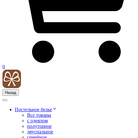
0
Назад
Постельное белье
Все товары
с одеялом
полуторное
двуспальное
семейное