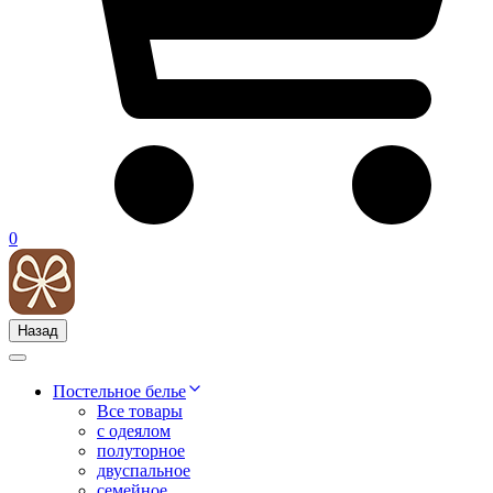
0
Назад
Постельное белье
Все товары
с одеялом
полуторное
двуспальное
семейное