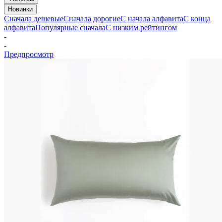
Новинки
Сначала дешевые
Сначала дорогие
С начала алфавита
С конца
алфавита
Популярные сначала
С низким рейтингом
-
-
Предпросмотр