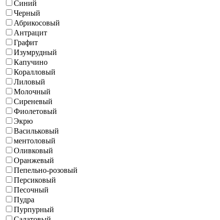
Синий
Черный
Абрикосовый
Антрацит
Графит
Изумрудный
Капучино
Коралловый
Лиловый
Молочный
Сиреневый
Фиолетовый
Экрю
Васильковый
ментоловый
Оливковый
Оранжевый
Пепельно-розовый
Персиковый
Песочный
Пудра
Пурпурный
Салатовый