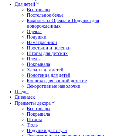
Для детей
Все товары
Постельное белье
Комплекты Одеяла и Подушка для
новорожденных
Одеяла
Подушки
Наматрасники
Простыни и пеленки
Шторы для детских
Пледы
Покрывала
Халаты для детей
Полотенца для детей
Коврики для ванной детские
Декоротивные наволочки
Пледы
Дивандек
Предметы декора
Все товары
Покрывала
Шторы
Тюль
Подушки для стула
Декоративные наволочки и подушки