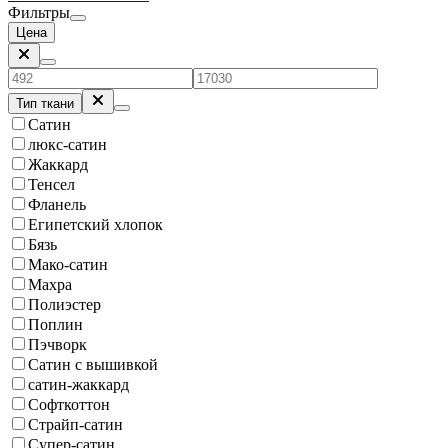
Фильтры
Цена
Тип ткани
Сатин
люкс-сатин
Жаккард
Тенсел
Фланель
Египетский хлопок
Бязь
Мако-сатин
Махра
Полиэстер
Поплин
Пэчворк
Сатин с вышивкой
сатин-жаккард
Софткоттон
Страйп-сатин
Супер-сатин