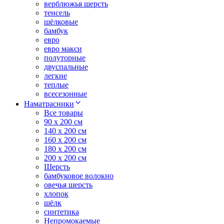
верблюжья шерсть
тенсель
шёлковые
бамбук
евро
евро макси
полуторные
двуспальные
легкие
теплые
всесезонные
Наматрасники
Все товары
90 x 200 см
140 x 200 см
160 x 200 см
180 x 200 см
200 x 200 см
Шерсть
бамбуковое волокно
овечья шерсть
хлопок
шёлк
синтетика
Непромокаемые