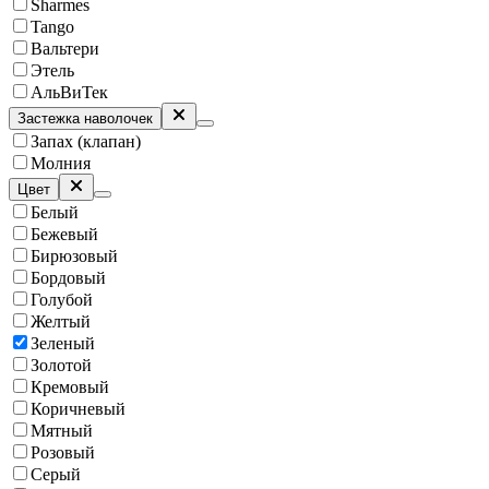
Sharmes
Tango
Вальтери
Этель
АльВиТек
Застежка наволочек
Запах (клапан)
Молния
Цвет
Белый
Бежевый
Бирюзовый
Бордовый
Голубой
Желтый
Зеленый
Золотой
Кремовый
Коричневый
Мятный
Розовый
Серый