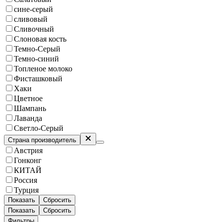
сине-серый
сливовый
Сливочный
Слоновая кость
Темно-Серый
Темно-синий
Топленое молоко
Фисташковый
Хаки
Цветное
Шампань
Лаванда
Светло-Серый
Страна производитель
Австрия
Гонконг
КИТАЙ
Россия
Турция
Показать
Сбросить
Показать
Сбросить
Фильтры