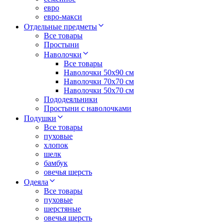
евро
евро-макси
Отдельные предметы
Все товары
Простыни
Наволочки
Все товары
Наволочки 50x90 см
Наволочки 70x70 cм
Наволочки 50х70 см
Пододеяльники
Простыни с наволочками
Подушки
Все товары
пуховые
хлопок
шелк
бамбук
овечья шерсть
Одеяла
Все товары
пуховые
шерстяные
овечья шерсть