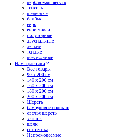
верблюжья шерсть
тенсель
шёлковые
бамбук
евро
евро макси
полуторные
двуспальные
легкие
теплые
всесезонные
Наматрасники
Все товары
90 x 200 см
140 x 200 см
160 x 200 см
180 x 200 см
200 x 200 см
Шерсть
бамбуковое волокно
овечья шерсть
хлопок
шёлк
синтетика
Непромокаемые