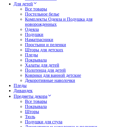
Для детей
Все товары
Постельное белье
Комплекты Одеяла и Подушка для
новорожденных
Одеяла
Подушки
Наматрасники
Простыни и пеленки
Шторы для детских
Пледы
Покрывала
Халаты для детей
Полотенца для детей
Коврики для ванной детские
Декоротивные наволочки
Пледы
Дивандек
Предметы декора
Все товары
Покрывала
Шторы
Тюль
Подушки для стула
Декоративные наволочки и подушки