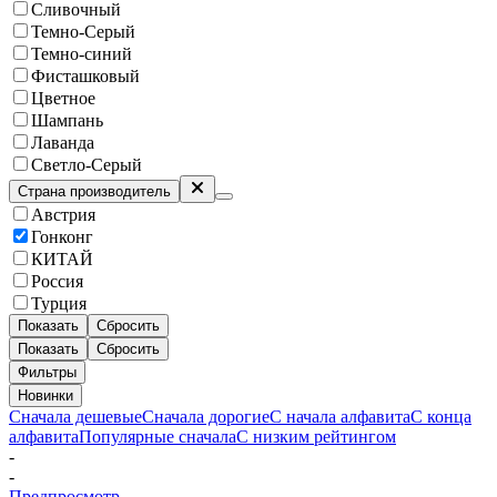
Сливочный
Темно-Серый
Темно-синий
Фисташковый
Цветное
Шампань
Лаванда
Светло-Серый
Страна производитель
Австрия
Гонконг
КИТАЙ
Россия
Турция
Показать
Сбросить
Показать
Сбросить
Фильтры
Новинки
Сначала дешевые
Сначала дорогие
С начала алфавита
С конца
алфавита
Популярные сначала
С низким рейтингом
-
-
Предпросмотр