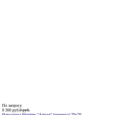
По запросу
9 300
руб.
0
руб.
Наволочка Sharmes "Amour" (маренго) 70х70