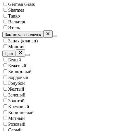
German Grass
Sharmes
Tango
Вальтери
Этель
Застежка наволочек
Запах (клапан)
Молния
Цвет
Белый
Бежевый
Бирюзовый
Бордовый
Голубой
Желтый
Зеленый
Золотой
Кремовый
Коричневый
Мятный
Розовый
Серый