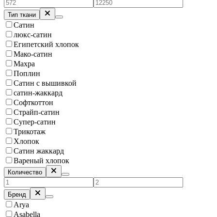
Тип ткани
Сатин
люкс-сатин
Египетский хлопок
Мако-сатин
Махра
Поплин
Сатин с вышивкой
сатин-жаккард
Софткоттон
Страйп-сатин
Супер-сатин
Трикотаж
Хлопок
Сатин жаккард
Вареный хлопок
Количество
Бренд
Arya
Asabella