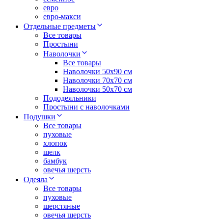
евро
евро-макси
Отдельные предметы
Все товары
Простыни
Наволочки
Все товары
Наволочки 50x90 см
Наволочки 70x70 cм
Наволочки 50х70 см
Пододеяльники
Простыни с наволочками
Подушки
Все товары
пуховые
хлопок
шелк
бамбук
овечья шерсть
Одеяла
Все товары
пуховые
шерстяные
овечья шерсть