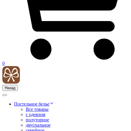
0
Назад
Постельное белье
Все товары
с одеялом
полуторное
двуспальное
семейное