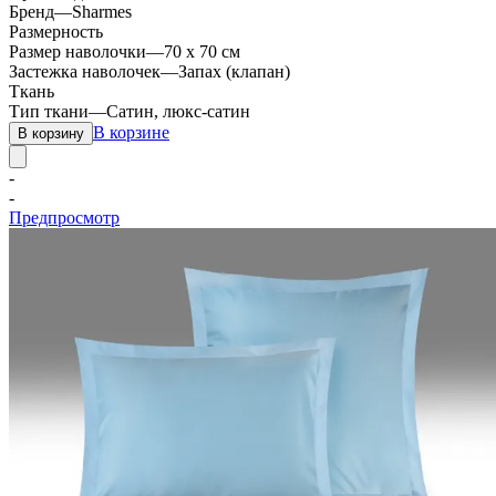
Бренд
—
Sharmes
Размерность
Размер наволочки
—
70 х 70 см
Застежка наволочек
—
Запах (клапан)
Ткань
Тип ткани
—
Сатин, люкс-сатин
В корзине
В корзину
-
-
Предпросмотр