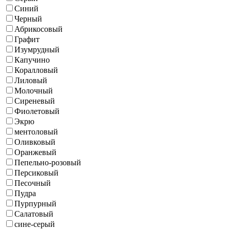
Синий
Черный
Абрикосовый
Графит
Изумрудный
Капучино
Коралловый
Лиловый
Молочный
Сиреневый
Фиолетовый
Экрю
ментоловый
Оливковый
Оранжевый
Пепельно-розовый
Персиковый
Песочный
Пудра
Пурпурный
Салатовый
сине-серый