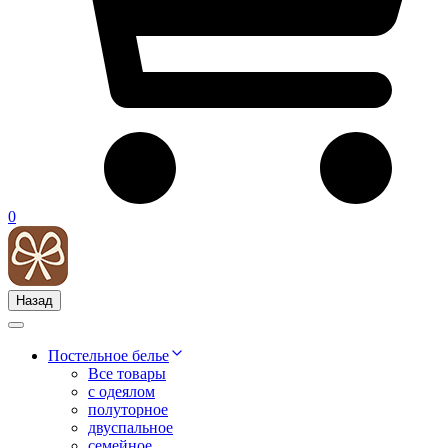
0
Назад
Постельное белье
Все товары
с одеялом
полуторное
двуспальное
семейное