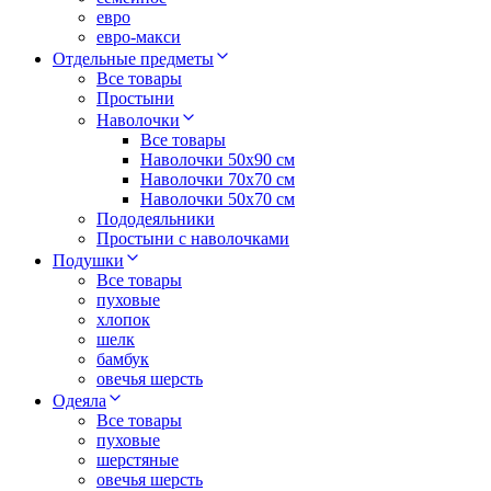
евро
евро-макси
Отдельные предметы
Все товары
Простыни
Наволочки
Все товары
Наволочки 50x90 см
Наволочки 70x70 cм
Наволочки 50х70 см
Пододеяльники
Простыни с наволочками
Подушки
Все товары
пуховые
хлопок
шелк
бамбук
овечья шерсть
Одеяла
Все товары
пуховые
шерстяные
овечья шерсть