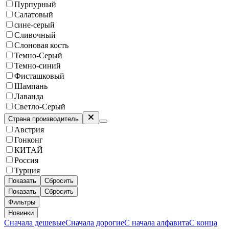
Пурпурный
Салатовый
сине-серый
Сливочный
Слоновая кость
Темно-Серый
Темно-синий
Фисташковый
Шампань
Лаванда
Светло-Серый
Страна производитель
Австрия
Гонконг
КИТАЙ
Россия
Турция
Показать
Сбросить
Показать
Сбросить
Фильтры
Новинки
Сначала дешевые
Сначала дорогие
С начала алфавита
С конца