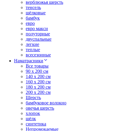
верблюжья шерсть
тенсель
шёлковые
бамбук
евро
евро макси
полуторные
двуспальные
легкие
теплые
всесезонные
Наматрасники
Все товары
90 x 200 см
140 x 200 см
160 x 200 см
180 x 200 см
200 x 200 см
Шерсть
бамбуковое волокно
овечья шерсть
хлопок
шёлк
синтетика
Непромокаемые