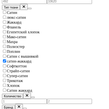
Тип ткани
Сатин
люкс-сатин
Жаккард
Фланель
Египетский хлопок
Мако-сатин
Махра
Полиэстер
Поплин
Сатин с вышивкой
сатин-жаккард
Софткоттон
Страйп-сатин
Супер-сатин
Трикотаж
Хлопок
Сатин жаккард
Количество
Бренд