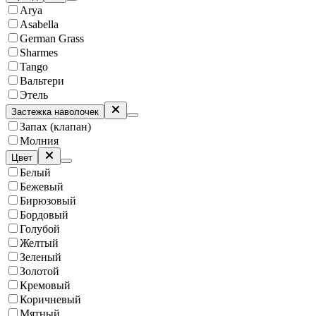
Arya
Asabella
German Grass
Sharmes
Tango
Вальтери
Этель
Застежка наволочек
Запах (клапан)
Молния
Цвет
Белый
Бежевый
Бирюзовый
Бордовый
Голубой
Желтый
Зеленый
Золотой
Кремовый
Коричневый
Мятный