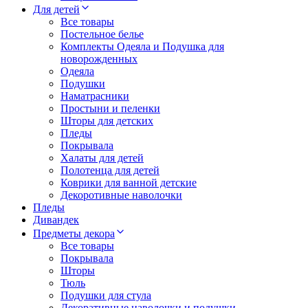
Для детей
Все товары
Постельное белье
Комплекты Одеяла и Подушка для
новорожденных
Одеяла
Подушки
Наматрасники
Простыни и пеленки
Шторы для детских
Пледы
Покрывала
Халаты для детей
Полотенца для детей
Коврики для ванной детские
Декоротивные наволочки
Пледы
Дивандек
Предметы декора
Все товары
Покрывала
Шторы
Тюль
Подушки для стула
Декоративные наволочки и подушки