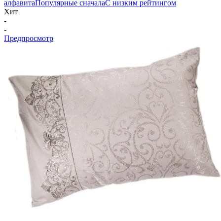
алфавита
Популярные сначала
С низким рейтингом
Хит
-
-
Предпросмотр