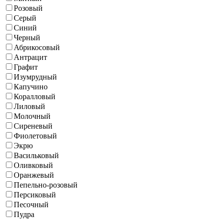
Розовый
Серый
Синий
Черный
Абрикосовый
Антрацит
Графит
Изумрудный
Капучино
Коралловый
Лиловый
Молочный
Сиреневый
Фиолетовый
Экрю
Васильковый
Оливковый
Оранжевый
Пепельно-розовый
Персиковый
Песочный
Пудра