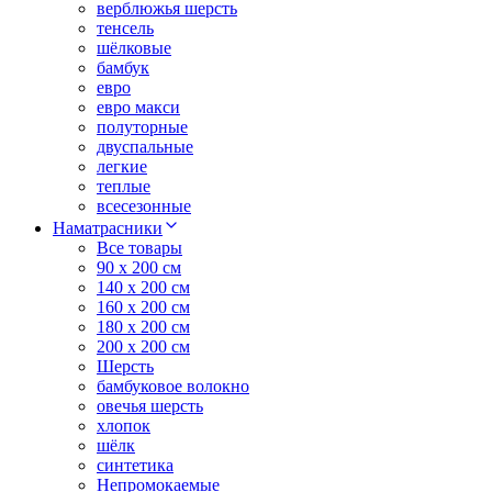
верблюжья шерсть
тенсель
шёлковые
бамбук
евро
евро макси
полуторные
двуспальные
легкие
теплые
всесезонные
Наматрасники
Все товары
90 x 200 см
140 x 200 см
160 x 200 см
180 x 200 см
200 x 200 см
Шерсть
бамбуковое волокно
овечья шерсть
хлопок
шёлк
синтетика
Непромокаемые