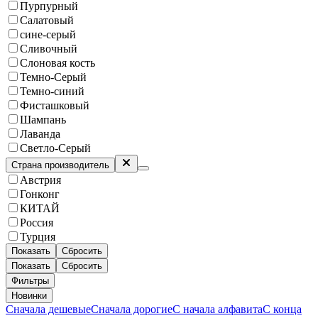
Пурпурный
Салатовый
сине-серый
Сливочный
Слоновая кость
Темно-Серый
Темно-синий
Фисташковый
Шампань
Лаванда
Светло-Серый
Страна производитель
Австрия
Гонконг
КИТАЙ
Россия
Турция
Показать
Сбросить
Показать
Сбросить
Фильтры
Новинки
Сначала дешевые
Сначала дорогие
С начала алфавита
С конца