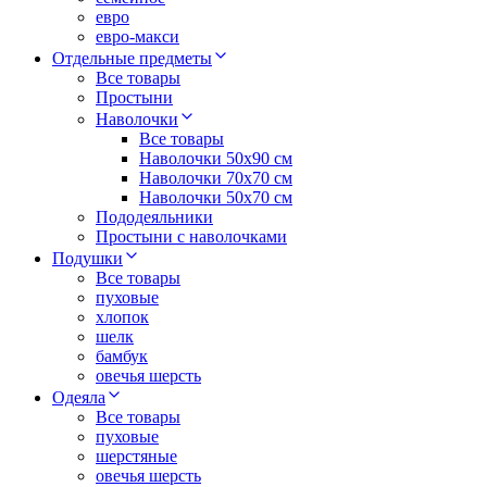
евро
евро-макси
Отдельные предметы
Все товары
Простыни
Наволочки
Все товары
Наволочки 50x90 см
Наволочки 70x70 cм
Наволочки 50х70 см
Пододеяльники
Простыни с наволочками
Подушки
Все товары
пуховые
хлопок
шелк
бамбук
овечья шерсть
Одеяла
Все товары
пуховые
шерстяные
овечья шерсть