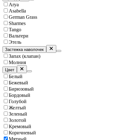
Arya
Asabella
German Grass
Sharmes
Tango
Вальтери
Этель
Застежка наволочек
Запах (клапан)
Молния
Цвет
Белый
Бежевый
Бирюзовый
Бордовый
Голубой
Желтый
Зеленый
Золотой
Кремовый
Коричневый
Мятный