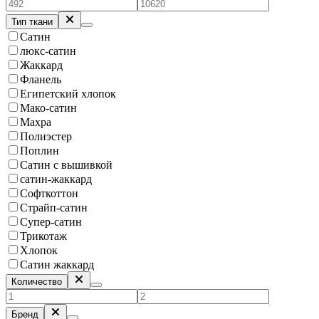
Тип ткани
Сатин
люкс-сатин
Жаккард
Фланель
Египетский хлопок
Мако-сатин
Махра
Полиэстер
Поплин
Сатин с вышивкой
сатин-жаккард
Софткоттон
Страйп-сатин
Супер-сатин
Трикотаж
Хлопок
Сатин жаккард
Количество
Бренд