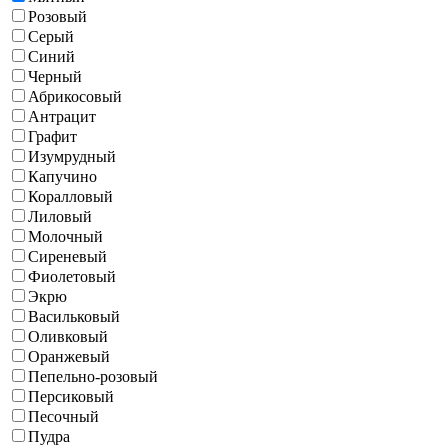
Розовый
Серый
Синий
Черный
Абрикосовый
Антрацит
Графит
Изумрудный
Капучино
Коралловый
Лиловый
Молочный
Сиреневый
Фиолетовый
Экрю
Васильковый
Оливковый
Оранжевый
Пепельно-розовый
Персиковый
Песочный
Пудра