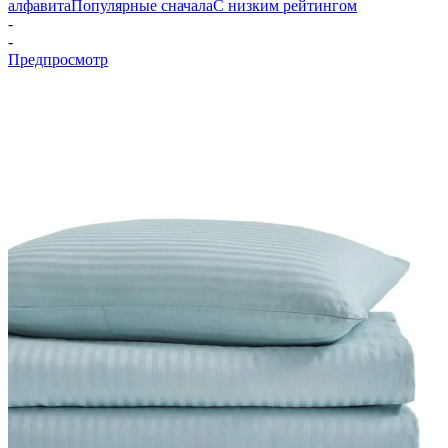
алфавита
Популярные сначала
С низким рейтингом
-
-
Предпросмотр