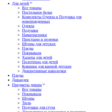
Для детей
Все товары
Постельное белье
Комплекты Одеяла и Подушка для
новорожденных
Одеяла
Подушки
Наматрасники
Простыни и пеленки
Шторы для детских
Пледы
Покрывала
Халаты для детей
Полотенца для детей
Коврики для ванной детские
Декоротивные наволочки
Пледы
Дивандек
Предметы декора
Все товары
Покрывала
Шторы
Тюль
Подушки для стула
Декоративные наволочки и подушки