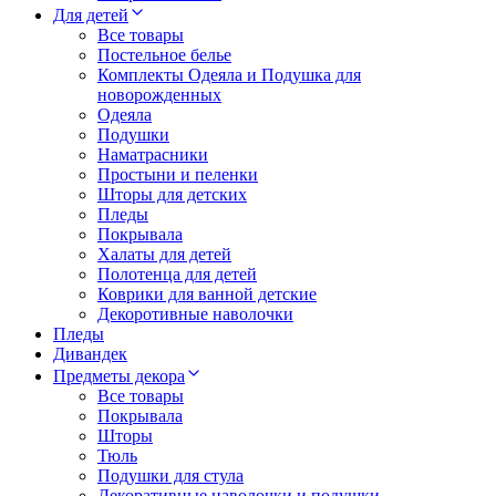
Для детей
Все товары
Постельное белье
Комплекты Одеяла и Подушка для
новорожденных
Одеяла
Подушки
Наматрасники
Простыни и пеленки
Шторы для детских
Пледы
Покрывала
Халаты для детей
Полотенца для детей
Коврики для ванной детские
Декоротивные наволочки
Пледы
Дивандек
Предметы декора
Все товары
Покрывала
Шторы
Тюль
Подушки для стула
Декоративные наволочки и подушки