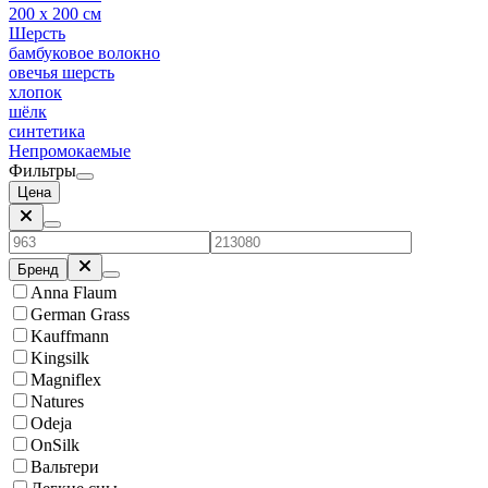
200 x 200 см
Шерсть
бамбуковое волокно
овечья шерсть
хлопок
шёлк
синтетика
Непромокаемые
Фильтры
Цена
Бренд
Anna Flaum
German Grass
Kauffmann
Kingsilk
Magniflex
Natures
Odeja
OnSilk
Вальтери