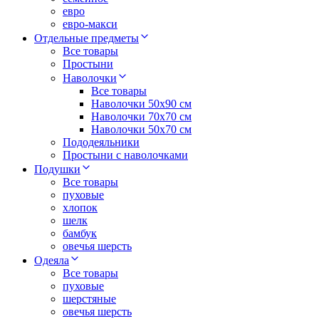
евро
евро-макси
Отдельные предметы
Все товары
Простыни
Наволочки
Все товары
Наволочки 50x90 см
Наволочки 70x70 cм
Наволочки 50х70 см
Пододеяльники
Простыни с наволочками
Подушки
Все товары
пуховые
хлопок
шелк
бамбук
овечья шерсть
Одеяла
Все товары
пуховые
шерстяные
овечья шерсть