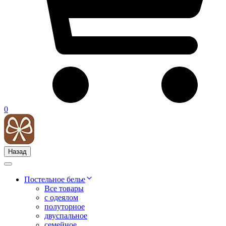
0
Назад
Постельное белье
Все товары
с одеялом
полуторное
двуспальное
семейное