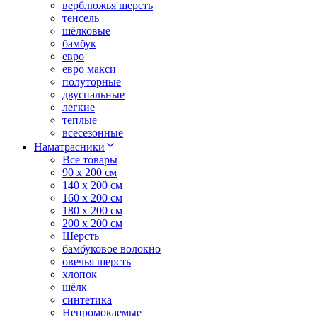
верблюжья шерсть
тенсель
шёлковые
бамбук
евро
евро макси
полуторные
двуспальные
легкие
теплые
всесезонные
Наматрасники
Все товары
90 x 200 см
140 x 200 см
160 x 200 см
180 x 200 см
200 x 200 см
Шерсть
бамбуковое волокно
овечья шерсть
хлопок
шёлк
синтетика
Непромокаемые