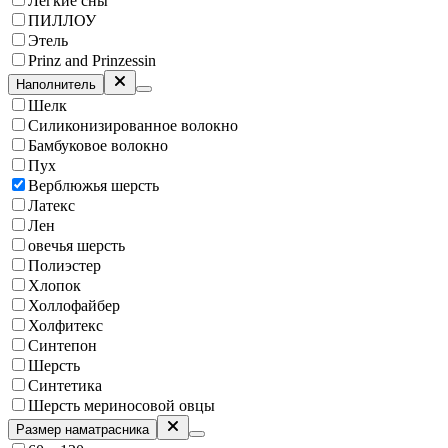
Легкие сны
ПИЛЛОУ
Этель
Prinz and Prinzessin
Наполнитель
Шелк
Силиконизированное волокно
Бамбуковое волокно
Пух
Верблюжья шерсть
Латекс
Лен
овечья шерсть
Полиэстер
Хлопок
Холлофайбер
Холфитекс
Синтепон
Шерсть
Синтетика
Шерсть мериносовой овцы
Размер наматрасника