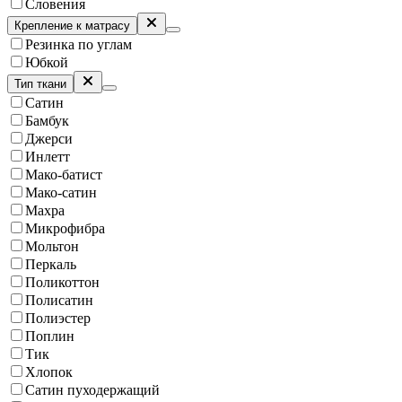
Словения
Крепление к матрасу
Резинка по углам
Юбкой
Тип ткани
Сатин
Бамбук
Джерси
Инлетт
Мако-батист
Мако-сатин
Махра
Микрофибра
Мольтон
Перкаль
Поликоттон
Полисатин
Полиэстер
Поплин
Тик
Хлопок
Сатин пуходержащий