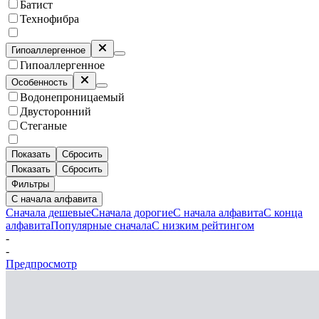
Батист
Технофибра
Гипоаллергенное
Гипоаллергенное
Особенность
Водонепроницаемый
Двусторонний
Стеганые
Показать
Сбросить
Показать
Сбросить
Фильтры
С начала алфавита
Сначала дешевые
Сначала дорогие
С начала алфавита
С конца
алфавита
Популярные сначала
С низким рейтингом
-
-
Предпросмотр