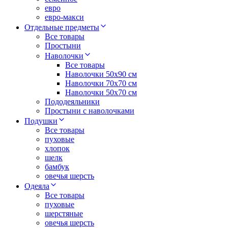
евро
евро-макси
Отдельные предметы
Все товары
Простыни
Наволочки
Все товары
Наволочки 50x90 см
Наволочки 70x70 cм
Наволочки 50х70 см
Пододеяльники
Простыни с наволочками
Подушки
Все товары
пуховые
хлопок
шелк
бамбук
овечья шерсть
Одеяла
Все товары
пуховые
шерстяные
овечья шерсть