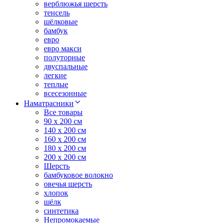
верблюжья шерсть
тенсель
шёлковые
бамбук
евро
евро макси
полуторные
двуспальные
легкие
теплые
всесезонные
Наматрасники
Все товары
90 x 200 см
140 x 200 см
160 x 200 см
180 x 200 см
200 x 200 см
Шерсть
бамбуковое волокно
овечья шерсть
хлопок
шёлк
синтетика
Непромокаемые