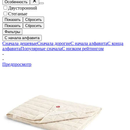
Особенность
Двусторонний
Стеганые
Показать
Сбросить
Показать
Сбросить
Фильтры
С начала алфавита
Сначала дешевые
Сначала дорогие
С начала алфавита
С конца
алфавита
Популярные сначала
С низким рейтингом
-
-
Предпросмотр