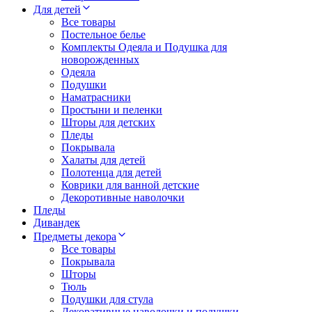
Для детей
Все товары
Постельное белье
Комплекты Одеяла и Подушка для
новорожденных
Одеяла
Подушки
Наматрасники
Простыни и пеленки
Шторы для детских
Пледы
Покрывала
Халаты для детей
Полотенца для детей
Коврики для ванной детские
Декоротивные наволочки
Пледы
Дивандек
Предметы декора
Все товары
Покрывала
Шторы
Тюль
Подушки для стула
Декоративные наволочки и подушки