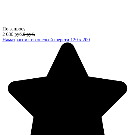
По запросу
2 686
руб.
0
руб.
Наматрасник из овечьей шерсти 120 х 200