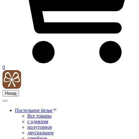
0
Назад
Постельное белье
Все товары
с одеялом
полуторное
двуспальное
семейное