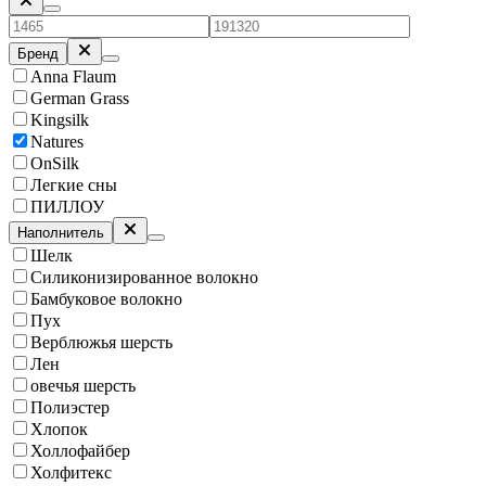
Бренд
Anna Flaum
German Grass
Kingsilk
Natures
OnSilk
Легкие сны
ПИЛЛОУ
Наполнитель
Шелк
Силиконизированное волокно
Бамбуковое волокно
Пух
Верблюжья шерсть
Лен
овечья шерсть
Полиэстер
Хлопок
Холлофайбер
Холфитекс