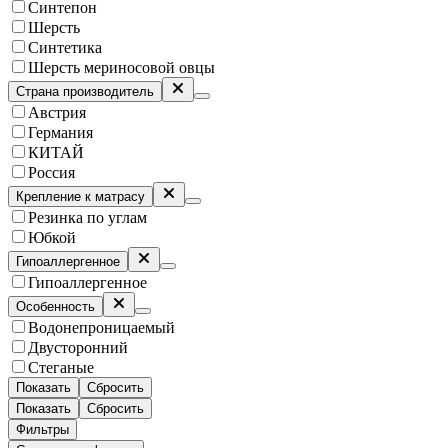
Синтепон
Шерсть
Синтетика
Шерсть мериносовой овцы
Страна производитель
Австрия
Германия
КИТАЙ
Россия
Крепление к матрасу
Резинка по углам
Юбкой
Гипоаллергенное
Гипоаллергенное
Особенность
Водонепроницаемый
Двусторонний
Стеганые
Показать
Сбросить
Показать
Сбросить
Фильтры