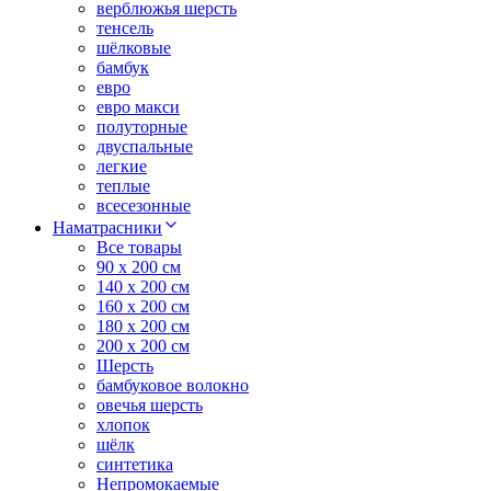
верблюжья шерсть
тенсель
шёлковые
бамбук
евро
евро макси
полуторные
двуспальные
легкие
теплые
всесезонные
Наматрасники
Все товары
90 x 200 см
140 x 200 см
160 x 200 см
180 x 200 см
200 x 200 см
Шерсть
бамбуковое волокно
овечья шерсть
хлопок
шёлк
синтетика
Непромокаемые