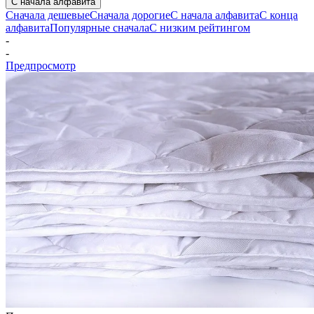
С начала алфавита
Сначала дешевые
Сначала дорогие
С начала алфавита
С конца
алфавита
Популярные сначала
С низким рейтингом
-
-
Предпросмотр