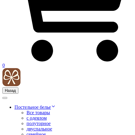
0
Назад
Постельное белье
Все товары
с одеялом
полуторное
двуспальное
семейное