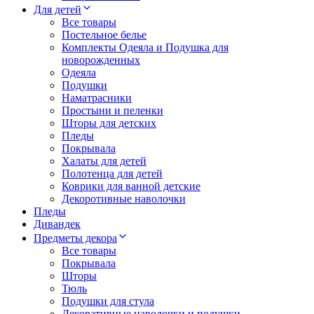
Для детей
Все товары
Постельное белье
Комплекты Одеяла и Подушка для
новорожденных
Одеяла
Подушки
Наматрасники
Простыни и пеленки
Шторы для детских
Пледы
Покрывала
Халаты для детей
Полотенца для детей
Коврики для ванной детские
Декоротивные наволочки
Пледы
Дивандек
Предметы декора
Все товары
Покрывала
Шторы
Тюль
Подушки для стула
Декоративные наволочки и подушки