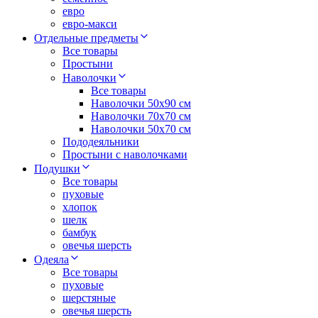
евро
евро-макси
Отдельные предметы
Все товары
Простыни
Наволочки
Все товары
Наволочки 50x90 см
Наволочки 70x70 cм
Наволочки 50х70 см
Пододеяльники
Простыни с наволочками
Подушки
Все товары
пуховые
хлопок
шелк
бамбук
овечья шерсть
Одеяла
Все товары
пуховые
шерстяные
овечья шерсть