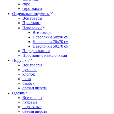
евро
евро-макси
Отдельные предметы
Все товары
Простыни
Наволочки
Все товары
Наволочки 50x90 см
Наволочки 70x70 cм
Наволочки 50х70 см
Пододеяльники
Простыни с наволочками
Подушки
Все товары
пуховые
хлопок
шелк
бамбук
овечья шерсть
Одеяла
Все товары
пуховые
шерстяные
овечья шерсть