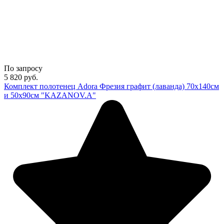
По запросу
5 820
руб.
Комплект полотенец Adora Фрезия графит (лаванда) 70х140см
и 50х90см "KAZANOV.A"