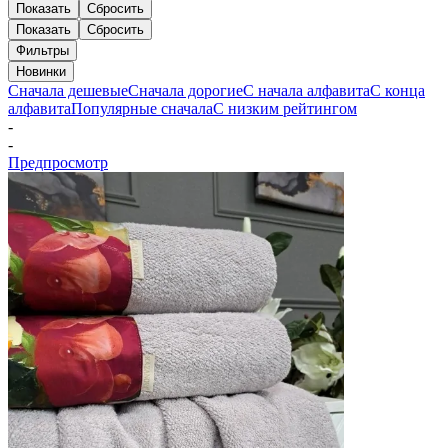
Показать
Сбросить
Показать
Сбросить
Фильтры
Новинки
Сначала дешевые
Сначала дорогие
С начала алфавита
С конца
алфавита
Популярные сначала
С низким рейтингом
-
-
Предпросмотр