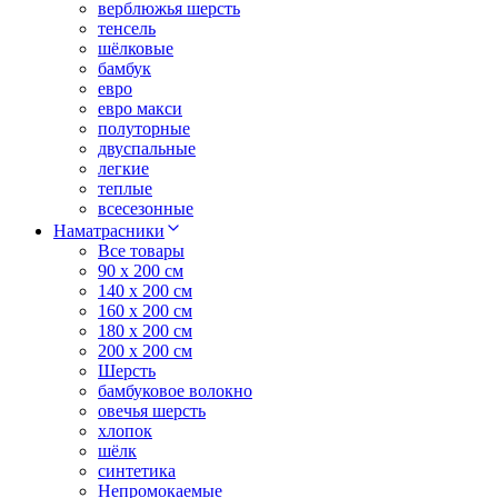
верблюжья шерсть
тенсель
шёлковые
бамбук
евро
евро макси
полуторные
двуспальные
легкие
теплые
всесезонные
Наматрасники
Все товары
90 x 200 см
140 x 200 см
160 x 200 см
180 x 200 см
200 x 200 см
Шерсть
бамбуковое волокно
овечья шерсть
хлопок
шёлк
синтетика
Непромокаемые