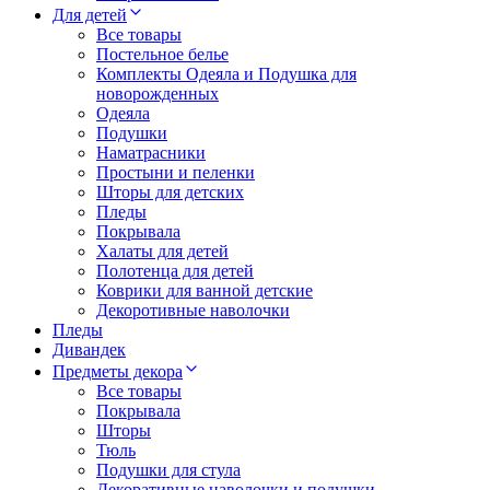
Для детей
Все товары
Постельное белье
Комплекты Одеяла и Подушка для
новорожденных
Одеяла
Подушки
Наматрасники
Простыни и пеленки
Шторы для детских
Пледы
Покрывала
Халаты для детей
Полотенца для детей
Коврики для ванной детские
Декоротивные наволочки
Пледы
Дивандек
Предметы декора
Все товары
Покрывала
Шторы
Тюль
Подушки для стула
Декоративные наволочки и подушки