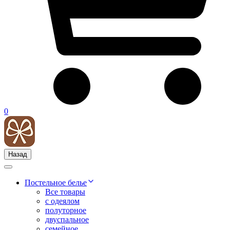
0
Назад
Постельное белье
Все товары
с одеялом
полуторное
двуспальное
семейное