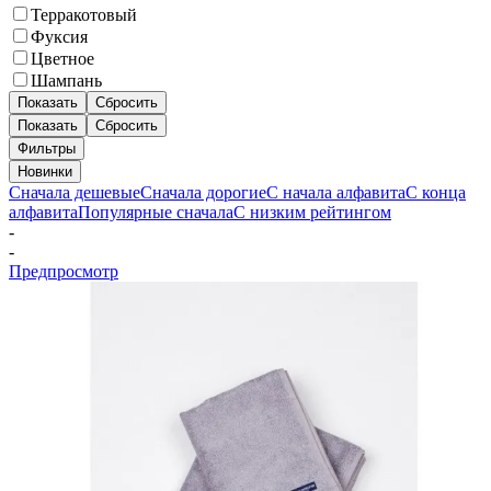
Терракотовый
Фуксия
Цветное
Шампань
Показать
Сбросить
Показать
Сбросить
Фильтры
Новинки
Сначала дешевые
Сначала дорогие
С начала алфавита
С конца
алфавита
Популярные сначала
С низким рейтингом
-
-
Предпросмотр