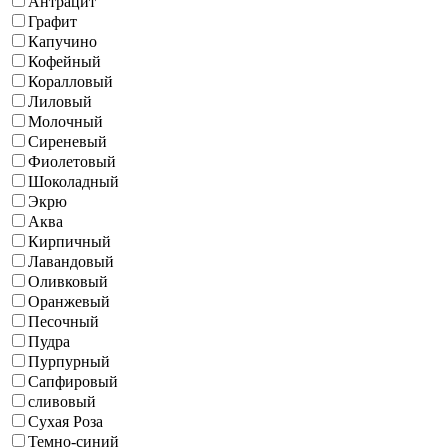
Антрацит
Графит
Капучино
Кофейный
Коралловый
Лиловый
Молочный
Сиреневый
Фиолетовый
Шоколадный
Экрю
Аква
Кирпичный
Лавандовый
Оливковый
Оранжевый
Песочный
Пудра
Пурпурный
Сапфировый
сливовый
Сухая Роза
Темно-синий