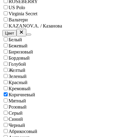
ROSEBERRY
US Polo
Virginia Secret
Вальтери
KAZANOV.A. / Казанова
Цвет
Белый
Бежевый
Бирюзовый
Бордовый
Голубой
Желтый
Зеленый
Красный
Кремовый
Коричневый
Мятный
Розовый
Серый
Синий
Черный
Абрикосовый