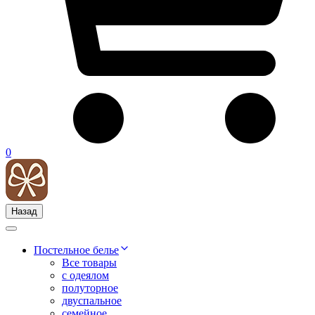
0
Назад
Постельное белье
Все товары
с одеялом
полуторное
двуспальное
семейное