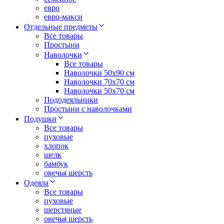
евро
евро-макси
Отдельные предметы
Все товары
Простыни
Наволочки
Все товары
Наволочки 50x90 см
Наволочки 70x70 cм
Наволочки 50х70 см
Пододеяльники
Простыни с наволочками
Подушки
Все товары
пуховые
хлопок
шелк
бамбук
овечья шерсть
Одеяла
Все товары
пуховые
шерстяные
овечья шерсть