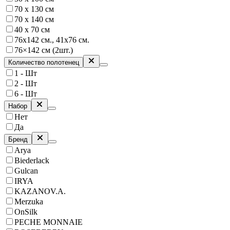
70 х 130 см
70 х 140 см
40 х 70 см
76х142 см., 41х76 см.
76×142 см (2шт.)
Количество полотенец
1 - Шт
2 - Шт
6 - Шт
Набор
Нет
Да
Бренд
Arya
Biederlack
Gulcan
IRYA
KAZANOV.A.
Merzuka
OnSilk
PECHE MONNAIE