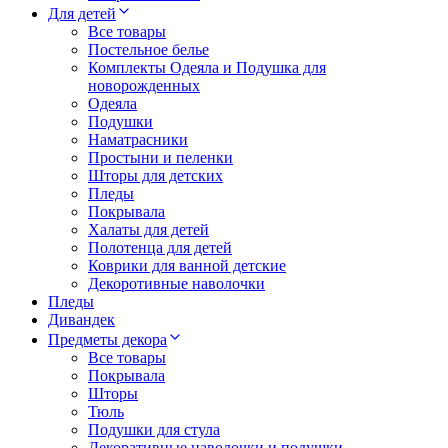
Для детей
Все товары
Постельное белье
Комплекты Одеяла и Подушка для
новорожденных
Одеяла
Подушки
Наматрасники
Простыни и пеленки
Шторы для детских
Пледы
Покрывала
Халаты для детей
Полотенца для детей
Коврики для ванной детские
Декоротивные наволочки
Пледы
Дивандек
Предметы декора
Все товары
Покрывала
Шторы
Тюль
Подушки для стула
Декоративные наволочки и подушки