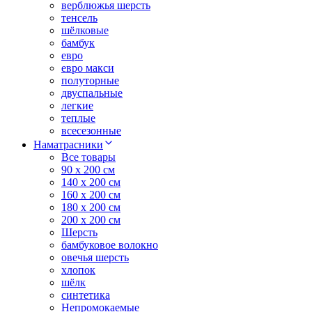
верблюжья шерсть
тенсель
шёлковые
бамбук
евро
евро макси
полуторные
двуспальные
легкие
теплые
всесезонные
Наматрасники
Все товары
90 x 200 см
140 x 200 см
160 x 200 см
180 x 200 см
200 x 200 см
Шерсть
бамбуковое волокно
овечья шерсть
хлопок
шёлк
синтетика
Непромокаемые