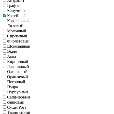
Антрацит
Графит
Капучино
Кофейный
Коралловый
Лиловый
Молочный
Сиреневый
Фиолетовый
Шоколадный
Экрю
Аква
Кирпичный
Лавандовый
Оливковый
Оранжевый
Песочный
Пудра
Пурпурный
Сапфировый
сливовый
Сухая Роза
Темно-синий