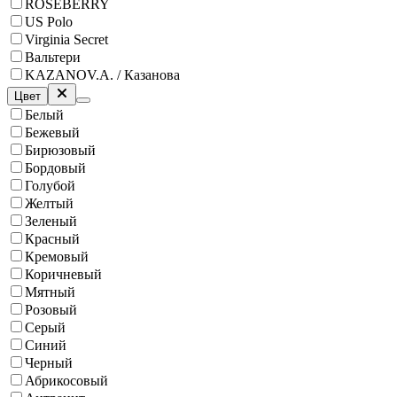
ROSEBERRY
US Polo
Virginia Secret
Вальтери
KAZANOV.A. / Казанова
Цвет
Белый
Бежевый
Бирюзовый
Бордовый
Голубой
Желтый
Зеленый
Красный
Кремовый
Коричневый
Мятный
Розовый
Серый
Синий
Черный
Абрикосовый