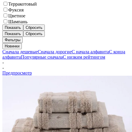
Терракотовый
Фуксия
Цветное
Шампань
Показать
Сбросить
Показать
Сбросить
Фильтры
Новинки
Сначала дешевые
Сначала дорогие
С начала алфавита
С конца
алфавита
Популярные сначала
С низким рейтингом
-
-
Предпросмотр