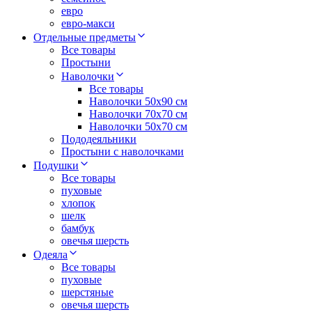
евро
евро-макси
Отдельные предметы
Все товары
Простыни
Наволочки
Все товары
Наволочки 50x90 см
Наволочки 70x70 cм
Наволочки 50х70 см
Пододеяльники
Простыни с наволочками
Подушки
Все товары
пуховые
хлопок
шелк
бамбук
овечья шерсть
Одеяла
Все товары
пуховые
шерстяные
овечья шерсть