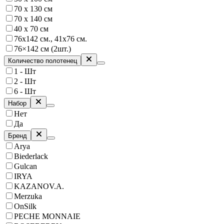
70 х 130 см
70 х 140 см
40 х 70 см
76х142 см., 41х76 см.
76×142 см (2шт.)
Количество полотенец
1 - Шт
2 - Шт
6 - Шт
Набор
Нет
Да
Бренд
Arya
Biederlack
Gulcan
IRYA
KAZANOV.A.
Merzuka
OnSilk
PECHE MONNAIE