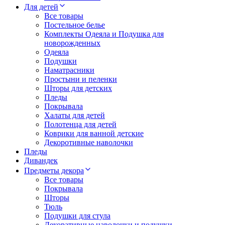
Для детей
Все товары
Постельное белье
Комплекты Одеяла и Подушка для
новорожденных
Одеяла
Подушки
Наматрасники
Простыни и пеленки
Шторы для детских
Пледы
Покрывала
Халаты для детей
Полотенца для детей
Коврики для ванной детские
Декоротивные наволочки
Пледы
Дивандек
Предметы декора
Все товары
Покрывала
Шторы
Тюль
Подушки для стула
Декоративные наволочки и подушки