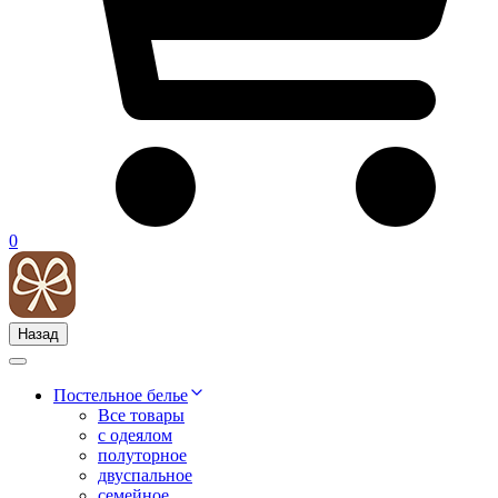
0
Назад
Постельное белье
Все товары
с одеялом
полуторное
двуспальное
семейное