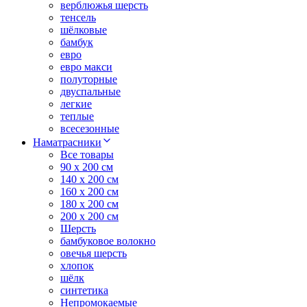
верблюжья шерсть
тенсель
шёлковые
бамбук
евро
евро макси
полуторные
двуспальные
легкие
теплые
всесезонные
Наматрасники
Все товары
90 x 200 см
140 x 200 см
160 x 200 см
180 x 200 см
200 x 200 см
Шерсть
бамбуковое волокно
овечья шерсть
хлопок
шёлк
синтетика
Непромокаемые