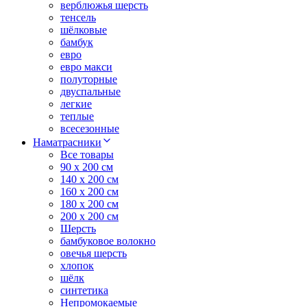
верблюжья шерсть
тенсель
шёлковые
бамбук
евро
евро макси
полуторные
двуспальные
легкие
теплые
всесезонные
Наматрасники
Все товары
90 x 200 см
140 x 200 см
160 x 200 см
180 x 200 см
200 x 200 см
Шерсть
бамбуковое волокно
овечья шерсть
хлопок
шёлк
синтетика
Непромокаемые