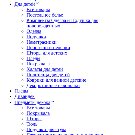
Для детей
Все товары
Постельное белье
Комплекты Одеяла и Подушка для
новорожденных
Одеяла
Подушки
Наматрасники
Простыни и пеленки
Шторы для детских
Пледы
Покрывала
Халаты для детей
Полотенца для детей
Коврики для ванной детские
Декоротивные наволочки
Пледы
Дивандек
Предметы декора
Все товары
Покрывала
Шторы
Тюль
Подушки для стула
Декоративные наволочки и подушки