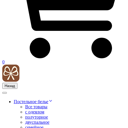
0
Назад
Постельное белье
Все товары
с одеялом
полуторное
двуспальное
семейное