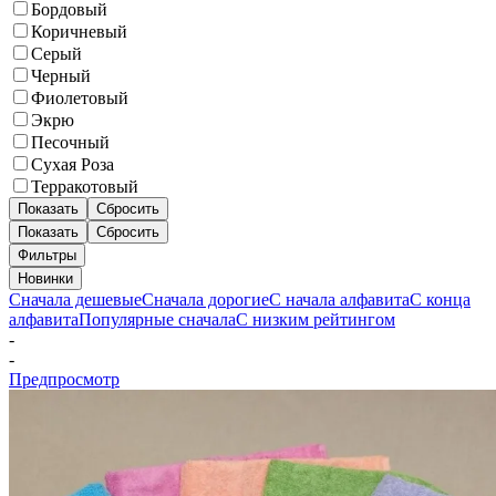
Бордовый
Коричневый
Серый
Черный
Фиолетовый
Экрю
Песочный
Сухая Роза
Терракотовый
Показать
Сбросить
Показать
Сбросить
Фильтры
Новинки
Сначала дешевые
Сначала дорогие
С начала алфавита
С конца
алфавита
Популярные сначала
С низким рейтингом
-
-
Предпросмотр