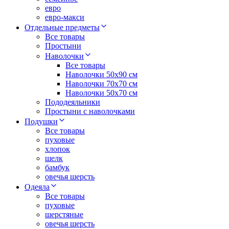
евро
евро-макси
Отдельные предметы
Все товары
Простыни
Наволочки
Все товары
Наволочки 50x90 см
Наволочки 70x70 cм
Наволочки 50х70 см
Пододеяльники
Простыни с наволочками
Подушки
Все товары
пуховые
хлопок
шелк
бамбук
овечья шерсть
Одеяла
Все товары
пуховые
шерстяные
овечья шерсть