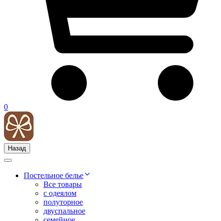
0
Назад
Постельное белье
Все товары
с одеялом
полуторное
двуспальное
семейное