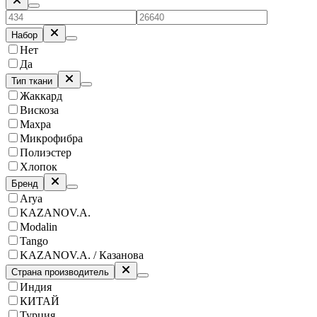
Набор
Нет
Да
Тип ткани
Жаккард
Вискоза
Махра
Микрофибра
Полиэстер
Хлопок
Бренд
Arya
KAZANOV.A.
Modalin
Tango
KAZANOV.A. / Казанова
Страна производитель
Индия
КИТАЙ
Турция