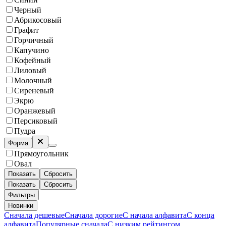
Черный
Абрикосовый
Графит
Горчичный
Капучино
Кофейный
Лиловый
Молочный
Сиреневый
Экрю
Оранжевый
Персиковый
Пудра
Форма
Прямоугольник
Овал
Показать
Сбросить
Показать
Сбросить
Фильтры
Новинки
Сначала дешевые
Сначала дорогие
С начала алфавита
С конца
алфавита
Популярные сначала
С низким рейтингом