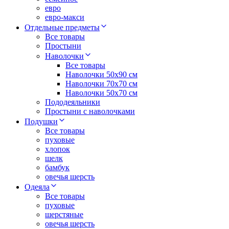
евро
евро-макси
Отдельные предметы
Все товары
Простыни
Наволочки
Все товары
Наволочки 50x90 см
Наволочки 70x70 cм
Наволочки 50х70 см
Пододеяльники
Простыни с наволочками
Подушки
Все товары
пуховые
хлопок
шелк
бамбук
овечья шерсть
Одеяла
Все товары
пуховые
шерстяные
овечья шерсть