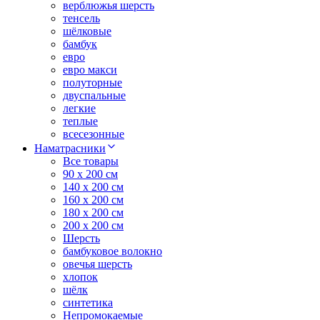
верблюжья шерсть
тенсель
шёлковые
бамбук
евро
евро макси
полуторные
двуспальные
легкие
теплые
всесезонные
Наматрасники
Все товары
90 x 200 см
140 x 200 см
160 x 200 см
180 x 200 см
200 x 200 см
Шерсть
бамбуковое волокно
овечья шерсть
хлопок
шёлк
синтетика
Непромокаемые