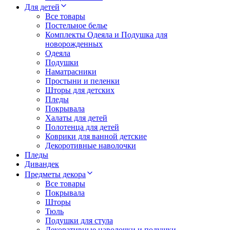
Для детей
Все товары
Постельное белье
Комплекты Одеяла и Подушка для
новорожденных
Одеяла
Подушки
Наматрасники
Простыни и пеленки
Шторы для детских
Пледы
Покрывала
Халаты для детей
Полотенца для детей
Коврики для ванной детские
Декоротивные наволочки
Пледы
Дивандек
Предметы декора
Все товары
Покрывала
Шторы
Тюль
Подушки для стула
Декоративные наволочки и подушки