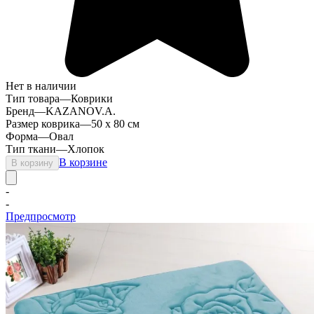
Нет в наличии
Тип товара
—
Коврики
Бренд
—
KAZANOV.A.
Размер коврика
—
50 x 80 см
Форма
—
Овал
Тип ткани
—
Хлопок
В корзине
В корзину
-
-
Предпросмотр