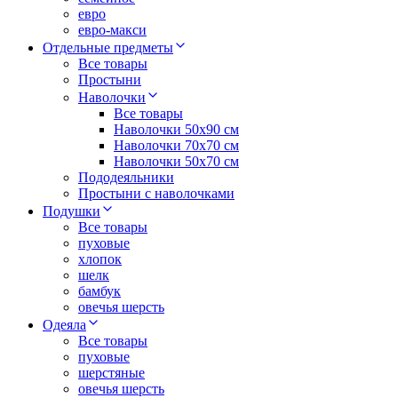
евро
евро-макси
Отдельные предметы
Все товары
Простыни
Наволочки
Все товары
Наволочки 50x90 см
Наволочки 70x70 cм
Наволочки 50х70 см
Пододеяльники
Простыни с наволочками
Подушки
Все товары
пуховые
хлопок
шелк
бамбук
овечья шерсть
Одеяла
Все товары
пуховые
шерстяные
овечья шерсть