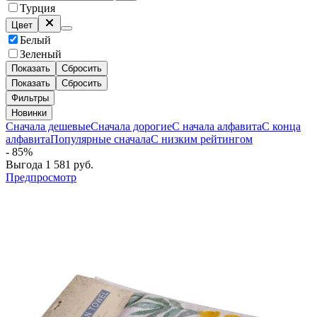
Турция
Цвет
Белый
Зеленый
Показать
Сбросить
Показать
Сбросить
Фильтры
Новинки
Сначала дешевые
Сначала дорогие
С начала алфавита
С конца
алфавита
Популярные сначала
С низким рейтингом
- 85%
Выгода
1 581
руб.
Предпросмотр