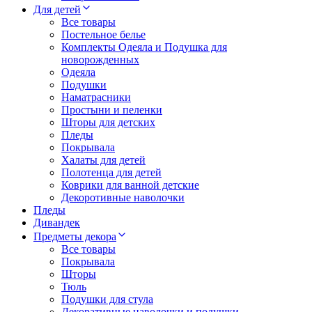
Для детей
Все товары
Постельное белье
Комплекты Одеяла и Подушка для
новорожденных
Одеяла
Подушки
Наматрасники
Простыни и пеленки
Шторы для детских
Пледы
Покрывала
Халаты для детей
Полотенца для детей
Коврики для ванной детские
Декоротивные наволочки
Пледы
Дивандек
Предметы декора
Все товары
Покрывала
Шторы
Тюль
Подушки для стула
Декоративные наволочки и подушки