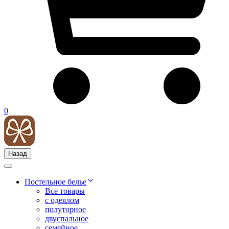
0
Назад
Постельное белье
Все товары
с одеялом
полуторное
двуспальное
семейное