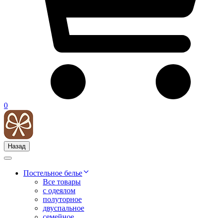
0
Назад
Постельное белье
Все товары
с одеялом
полуторное
двуспальное
семейное