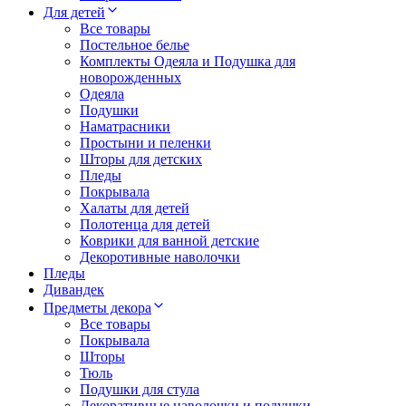
Для детей
Все товары
Постельное белье
Комплекты Одеяла и Подушка для
новорожденных
Одеяла
Подушки
Наматрасники
Простыни и пеленки
Шторы для детских
Пледы
Покрывала
Халаты для детей
Полотенца для детей
Коврики для ванной детские
Декоротивные наволочки
Пледы
Дивандек
Предметы декора
Все товары
Покрывала
Шторы
Тюль
Подушки для стула
Декоративные наволочки и подушки