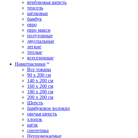
верблюжья шерсть
тенсель
шёлковые
бамбук
евро
евро макси
полуторные
двуспальные
легкие
теплые
всесезонные
Наматрасники
Все товары
90 x 200 см
140 x 200 см
160 x 200 см
180 x 200 см
200 x 200 см
Шерсть
бамбуковое волокно
овечья шерсть
хлопок
шёлк
синтетика
Непромокаемые