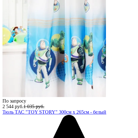
По запросу
2 544
руб.
1 035
руб.
Тюль ТАС "TOY STORY" 300см х 265см - белый