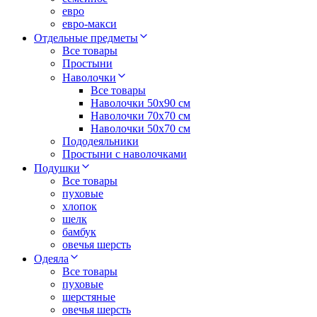
евро
евро-макси
Отдельные предметы
Все товары
Простыни
Наволочки
Все товары
Наволочки 50x90 см
Наволочки 70x70 cм
Наволочки 50х70 см
Пододеяльники
Простыни с наволочками
Подушки
Все товары
пуховые
хлопок
шелк
бамбук
овечья шерсть
Одеяла
Все товары
пуховые
шерстяные
овечья шерсть