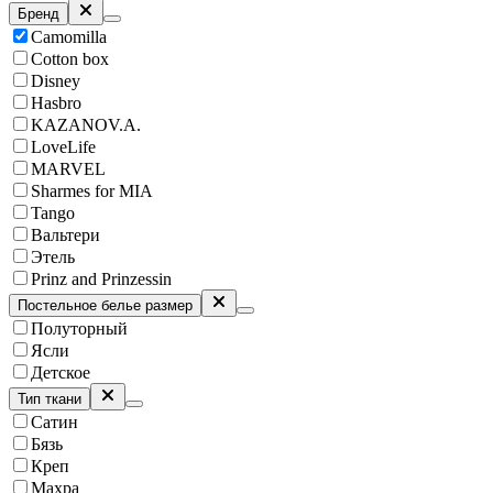
Бренд
Camomilla
Cotton box
Disney
Hasbro
KAZANOV.A.
LoveLife
MARVEL
Sharmes for MIA
Tango
Вальтери
Этель
Prinz and Prinzessin
Постельное белье размер
Полуторный
Ясли
Детское
Тип ткани
Сатин
Бязь
Креп
Махра