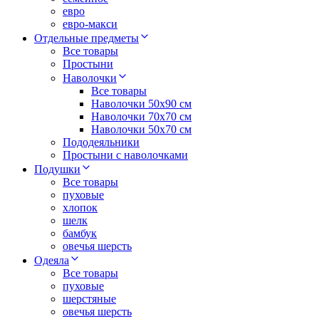
евро
евро-макси
Отдельные предметы
Все товары
Простыни
Наволочки
Все товары
Наволочки 50x90 см
Наволочки 70x70 cм
Наволочки 50х70 см
Пододеяльники
Простыни с наволочками
Подушки
Все товары
пуховые
хлопок
шелк
бамбук
овечья шерсть
Одеяла
Все товары
пуховые
шерстяные
овечья шерсть