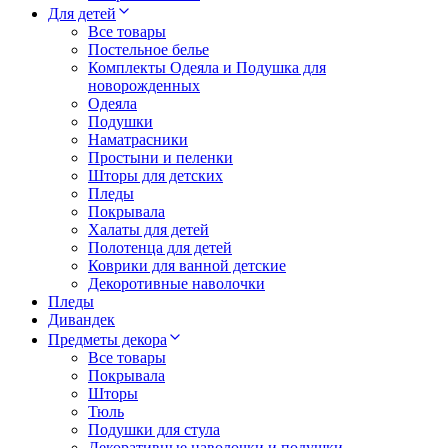
Для детей
Все товары
Постельное белье
Комплекты Одеяла и Подушка для
новорожденных
Одеяла
Подушки
Наматрасники
Простыни и пеленки
Шторы для детских
Пледы
Покрывала
Халаты для детей
Полотенца для детей
Коврики для ванной детские
Декоротивные наволочки
Пледы
Дивандек
Предметы декора
Все товары
Покрывала
Шторы
Тюль
Подушки для стула
Декоративные наволочки и подушки