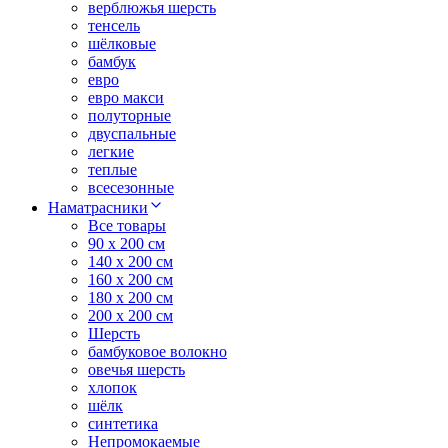
верблюжья шерсть
тенсель
шёлковые
бамбук
евро
евро макси
полуторные
двуспальные
легкие
теплые
всесезонные
Наматрасники
Все товары
90 x 200 см
140 x 200 см
160 x 200 см
180 x 200 см
200 x 200 см
Шерсть
бамбуковое волокно
овечья шерсть
хлопок
шёлк
синтетика
Непромокаемые