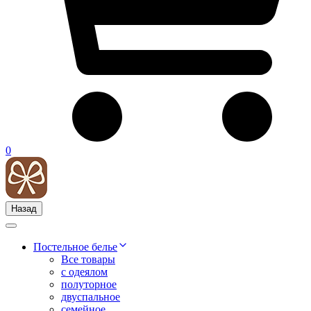
0
Назад
Постельное белье
Все товары
с одеялом
полуторное
двуспальное
семейное