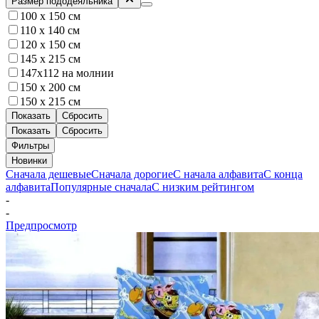
Размер пододеяльника
100 x 150 см
110 х 140 см
120 x 150 см
145 х 215 см
147х112 на молнии
150 х 200 см
150 х 215 см
Показать
Сбросить
Показать
Сбросить
Фильтры
Новинки
Сначала дешевые
Сначала дорогие
С начала алфавита
С конца
алфавита
Популярные сначала
С низким рейтингом
-
-
Предпросмотр