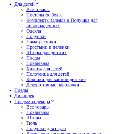
Для детей
Все товары
Постельное белье
Комплекты Одеяла и Подушка для
новорожденных
Одеяла
Подушки
Наматрасники
Простыни и пеленки
Шторы для детских
Пледы
Покрывала
Халаты для детей
Полотенца для детей
Коврики для ванной детские
Декоротивные наволочки
Пледы
Дивандек
Предметы декора
Все товары
Покрывала
Шторы
Тюль
Подушки для стула
Декоративные наволочки и подушки