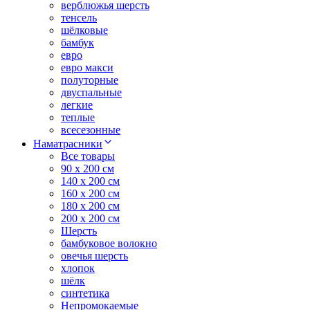
верблюжья шерсть
тенсель
шёлковые
бамбук
евро
евро макси
полуторные
двуспальные
легкие
теплые
всесезонные
Наматрасники
Все товары
90 x 200 см
140 x 200 см
160 x 200 см
180 x 200 см
200 x 200 см
Шерсть
бамбуковое волокно
овечья шерсть
хлопок
шёлк
синтетика
Непромокаемые