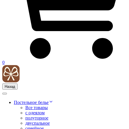
0
Назад
Постельное белье
Все товары
с одеялом
полуторное
двуспальное
семейное