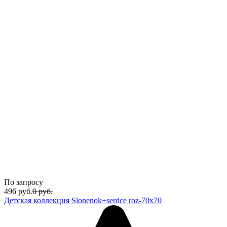
По запросу
496
руб.
0
руб.
Детская коллекция Slonenok+serdce roz-70x70