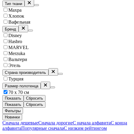
Тип ткани
Махра
Хлопок
Вафельная
Бренд
Disney
Hasbro
MARVEL
Merzuka
Вальтери
Этель
Страна производитель
Турция
Размер полотенца
70 х 70 см
Показать
Сбросить
Показать
Сбросить
Фильтры
Новинки
Сначала дешевые
Сначала дорогие
С начала алфавита
С конца
алфавита
Популярные сначала
С низким рейтингом
-