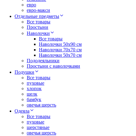
евро
евро-макси
Отдельные предметы
Все товары
Простыни
Наволочки
Все товары
Наволочки 50x90 см
Наволочки 70x70 cм
Наволочки 50х70 см
Пододеяльники
Простыни с наволочками
Подушки
Все товары
пуховые
хлопок
шелк
бамбук
овечья шерсть
Одеяла
Все товары
пуховые
шерстяные
овечья шерсть