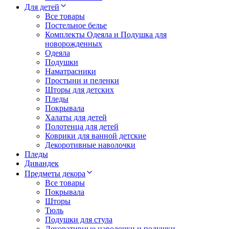
Для детей
Все товары
Постельное белье
Комплекты Одеяла и Подушка для
новорожденных
Одеяла
Подушки
Наматрасники
Простыни и пеленки
Шторы для детских
Пледы
Покрывала
Халаты для детей
Полотенца для детей
Коврики для ванной детские
Декоротивные наволочки
Пледы
Дивандек
Предметы декора
Все товары
Покрывала
Шторы
Тюль
Подушки для стула
Декоративные наволочки и подушки