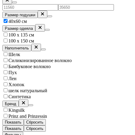
Размер подушки
40х60 см
Размер одеяла
100 х 135 см
100 х 150 см
Наполнитель
Шелк
Силиконизированное волокно
Бамбуковое волокно
Пух
Лен
Хлопок
шелк натуральный
Синтетика
Бренд
Kingsilk
Prinz and Prinzessin
Показать
Сбросить
Показать
Сбросить
Фильтры