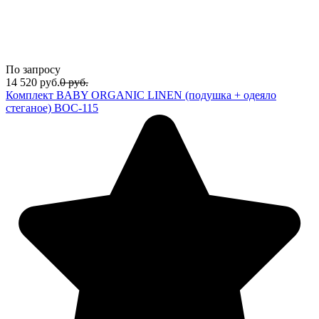
По запросу
14 520
руб.
0
руб.
Комплект BABY ORGANIC LINEN (подушка + одеяло
стеганое) BOC-115