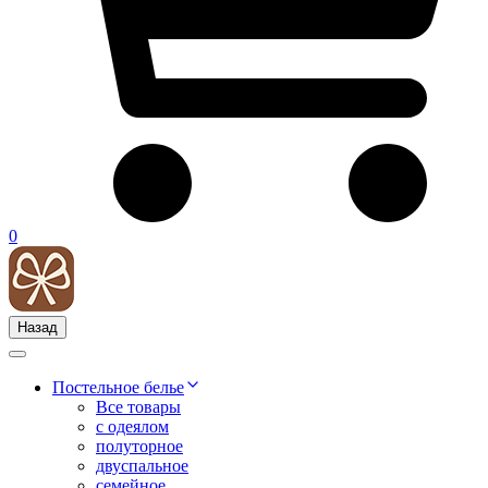
0
Назад
Постельное белье
Все товары
с одеялом
полуторное
двуспальное
семейное