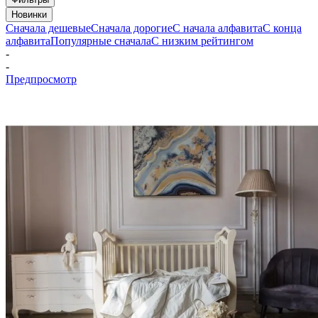
Новинки
Сначала дешевые
Сначала дорогие
С начала алфавита
С конца
алфавита
Популярные сначала
С низким рейтингом
-
-
Предпросмотр