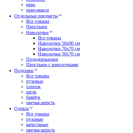
евро
евро-макси
Отдельные предметы
Все товары
Простыни
Наволочки
Все товары
Наволочки 50x90 см
Наволочки 70x70 cм
Наволочки 50х70 см
Пододеяльники
Простыни с наволочками
Подушки
Все товары
пуховые
хлопок
шелк
бамбук
овечья шерсть
Одеяла
Все товары
пуховые
шерстяные
овечья шерсть