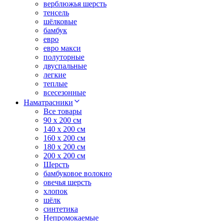
верблюжья шерсть
тенсель
шёлковые
бамбук
евро
евро макси
полуторные
двуспальные
легкие
теплые
всесезонные
Наматрасники
Все товары
90 x 200 см
140 x 200 см
160 x 200 см
180 x 200 см
200 x 200 см
Шерсть
бамбуковое волокно
овечья шерсть
хлопок
шёлк
синтетика
Непромокаемые