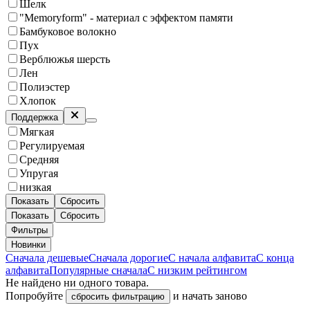
Шелк
"Memoryform" - материал с эффектом памяти
Бамбуковое волокно
Пух
Верблюжья шерсть
Лен
Полиэстер
Хлопок
Поддержка
Мягкая
Регулируемая
Средняя
Упругая
низкая
Показать
Сбросить
Показать
Сбросить
Фильтры
Новинки
Сначала дешевые
Сначала дорогие
С начала алфавита
С конца
алфавита
Популярные сначала
С низким рейтингом
Не найдено ни одного товара.
Попробуйте
и начать заново
сбросить фильтрацию