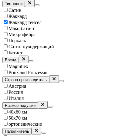
Тип ткани
Сатин
Жаккард
Жаккард тенсел
Мако-батист
Микрофибра
Перкаль
Сатин пуходержащий
Батист
Бренд
Magniflex
Prinz and Prinzessin
Страна производитель
Австрия
Россия
Италия
Размер подушки
40х60 см
50х70 см
ортопедические
Наполнитель