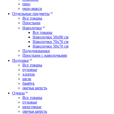
евро
евро-макси
Отдельные предметы
Все товары
Простыни
Наволочки
Все товары
Наволочки 50x90 см
Наволочки 70x70 cм
Наволочки 50х70 см
Пододеяльники
Простыни с наволочками
Подушки
Все товары
пуховые
хлопок
шелк
бамбук
овечья шерсть
Одеяла
Все товары
пуховые
шерстяные
овечья шерсть