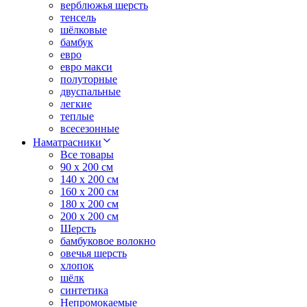
верблюжья шерсть
тенсель
шёлковые
бамбук
евро
евро макси
полуторные
двуспальные
легкие
теплые
всесезонные
Наматрасники
Все товары
90 x 200 см
140 x 200 см
160 x 200 см
180 x 200 см
200 x 200 см
Шерсть
бамбуковое волокно
овечья шерсть
хлопок
шёлк
синтетика
Непромокаемые