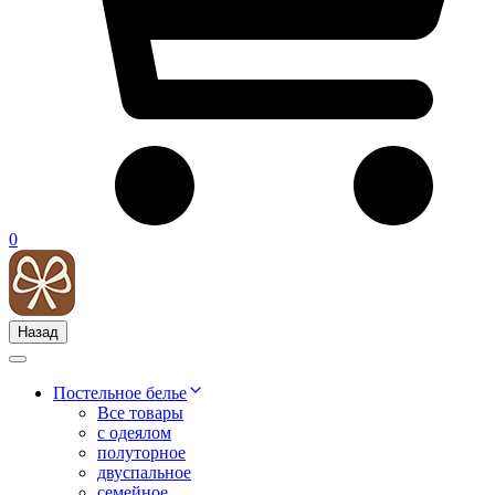
0
Назад
Постельное белье
Все товары
с одеялом
полуторное
двуспальное
семейное