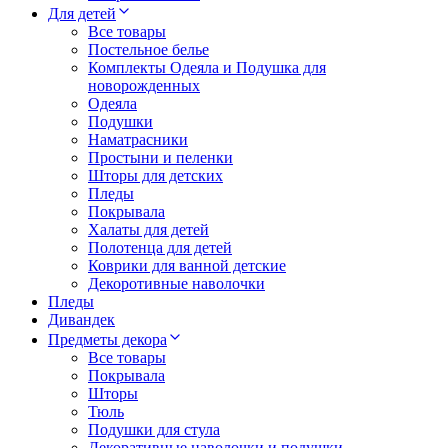
Для детей
Все товары
Постельное белье
Комплекты Одеяла и Подушка для
новорожденных
Одеяла
Подушки
Наматрасники
Простыни и пеленки
Шторы для детских
Пледы
Покрывала
Халаты для детей
Полотенца для детей
Коврики для ванной детские
Декоротивные наволочки
Пледы
Дивандек
Предметы декора
Все товары
Покрывала
Шторы
Тюль
Подушки для стула
Декоративные наволочки и подушки