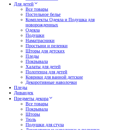
Для детей
Все товары
Постельное белье
Комплекты Одеяла и Подушка для
новорожденных
Одеяла
Подушки
Наматрасники
Простыни и пеленки
Шторы для детских
Пледы
Покрывала
Халаты для детей
Полотенца для детей
Коврики для ванной детские
Декоротивные наволочки
Пледы
Дивандек
Предметы декора
Все товары
Покрывала
Шторы
Тюль
Подушки для стула
Декоративные наволочки и подушки