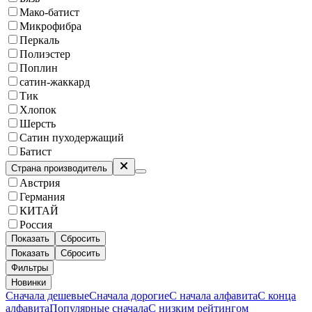
Мако-батист
Микрофибра
Перкаль
Полиэстер
Поплин
сатин-жаккард
Тик
Хлопок
Шерсть
Сатин пуходержащий
Батист
Страна производитель
Австрия
Германия
КИТАЙ
Россия
Показать
Сбросить
Показать
Сбросить
Фильтры
Новинки
Сначала дешевые
Сначала дорогие
С начала алфавита
С конца
алфавита
Популярные сначала
С низким рейтингом