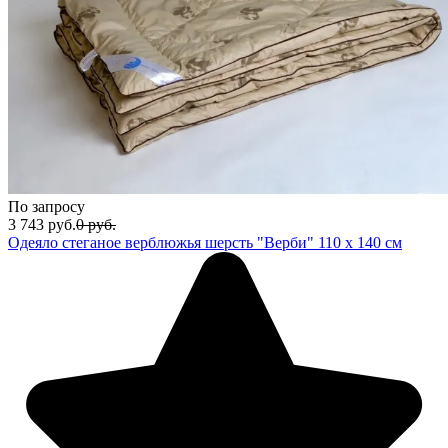
По запросу
3 743
руб.
0
руб.
Одеяло стеганое верблюжья шерсть "Верби" 110 х 140 см