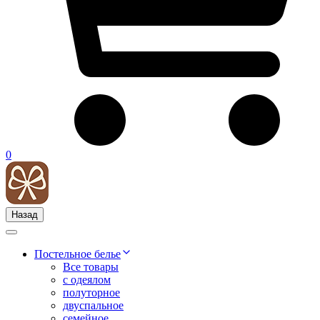
0
Назад
Постельное белье
Все товары
с одеялом
полуторное
двуспальное
семейное