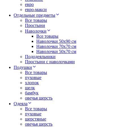
евро
евро-макси
Отдельные предметы
Все товары
Простыни
Наволочки
Все товары
Наволочки 50x90 см
Наволочки 70x70 cм
Наволочки 50х70 см
Пододеяльники
Простыни с наволочками
Подушки
Все товары
пуховые
хлопок
шелк
бамбук
овечья шерсть
Одеяла
Все товары
пуховые
шерстяные
овечья шерсть