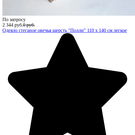
По запросу
2 344
руб.
0
руб.
Одеяло стеганое овечья шерсть "Полли" 110 х 140 см легкое