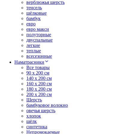
верблюжья шерсть
тенсель
шёлковые
бамбук
евро
евро макси
полуторные
двуспальные
легкие
теплые
всесезонные
Наматрасники
Все товары
90 x 200 см
140 x 200 см
160 x 200 см
180 x 200 см
200 x 200 см
Шерсть
бамбуковое волокно
овечья шерсть
хлопок
шёлк
синтетика
Непромокаемые