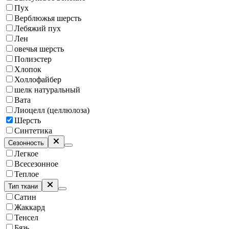
Пух
Верблюжья шерсть
Лебяжий пух
Лен
овечья шерсть
Полиэстер
Хлопок
Холлофайбер
шелк натуральный
Вата
Лиоцелл (целлюлоза)
Шерсть
Синтетика
Сезонность
Легкое
Всесезонное
Теплое
Тип ткани
Сатин
Жаккард
Тенсел
Бязь