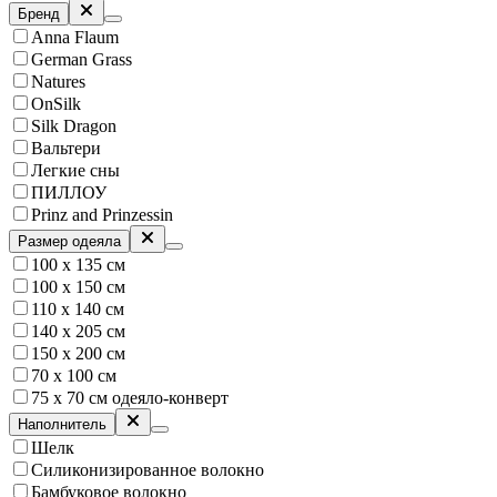
Бренд
Anna Flaum
German Grass
Natures
OnSilk
Silk Dragon
Вальтери
Легкие сны
ПИЛЛОУ
Prinz and Prinzessin
Размер одеяла
100 х 135 см
100 х 150 см
110 х 140 см
140 х 205 см
150 х 200 см
70 х 100 см
75 х 70 см одеяло-конверт
Наполнитель
Шелк
Силиконизированное волокно
Бамбуковое волокно