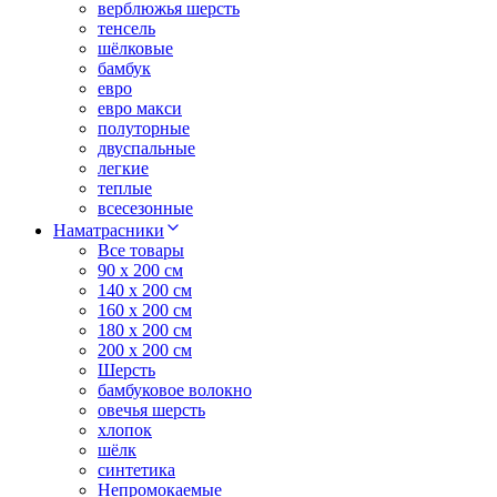
верблюжья шерсть
тенсель
шёлковые
бамбук
евро
евро макси
полуторные
двуспальные
легкие
теплые
всесезонные
Наматрасники
Все товары
90 x 200 см
140 x 200 см
160 x 200 см
180 x 200 см
200 x 200 см
Шерсть
бамбуковое волокно
овечья шерсть
хлопок
шёлк
синтетика
Непромокаемые