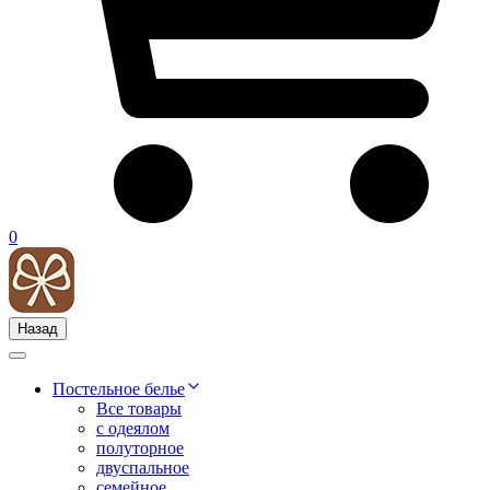
0
Назад
Постельное белье
Все товары
с одеялом
полуторное
двуспальное
семейное