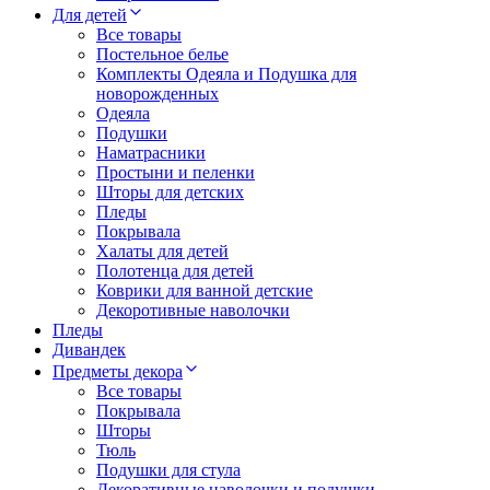
Для детей
Все товары
Постельное белье
Комплекты Одеяла и Подушка для
новорожденных
Одеяла
Подушки
Наматрасники
Простыни и пеленки
Шторы для детских
Пледы
Покрывала
Халаты для детей
Полотенца для детей
Коврики для ванной детские
Декоротивные наволочки
Пледы
Дивандек
Предметы декора
Все товары
Покрывала
Шторы
Тюль
Подушки для стула
Декоративные наволочки и подушки