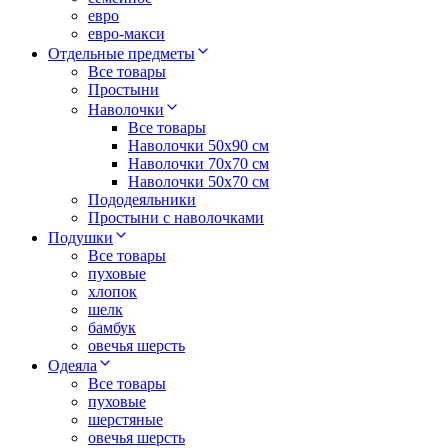
евро
евро-макси
Отдельные предметы
Все товары
Простыни
Наволочки
Все товары
Наволочки 50x90 см
Наволочки 70x70 cм
Наволочки 50х70 см
Пододеяльники
Простыни с наволочками
Подушки
Все товары
пуховые
хлопок
шелк
бамбук
овечья шерсть
Одеяла
Все товары
пуховые
шерстяные
овечья шерсть